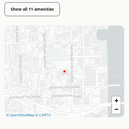
Show all
11
amenities
+
−
©
OpenStreetMap
©
CARTO