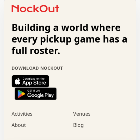
o   .   .   :   .   .   .   .   .   .   x   .   .   +   .
.   +   .   .   .   .   .   .   .   .   .   +   .   .   .
.   .   +   .   .   o   .   .   .   .   .   .   :   .   .
.   .   .   o   .   .   .   .   .   .   .   .   x   .   .
Building a world where
x   .   .   .   .   .   .   .   .   .   .   .   :   .   .
.   .   .   .   .   +   .   .   .   .   .   .   .   +   .
every pickup game has a
.   .   :   .   .   .   .   .   .   .   .   o   .   .   .
full roster.
.   .   .   x   .   .   .   .   .   .   :   .   .   o   .
.   .   .   .   .   :   .   .   .   .   o   .   .   .   .
.   +   .   .   :   .   .   .   .   .   .   .   .   .   x
DOWNLOAD NOCKOUT
.   .   .   .   .   .   .   .   :   .   .   .   .   .   +
.   .   .   .   .   .   .   .   +   .   .   x   .   .   .
.   .   .   .   .   .   :   +   .   .   .   .   .   o   .
.   .   .   .   .   .   .   .   .   .   .   .   .   .   .
.   .   .   :   o   .   .   .   .   .   .   .   +   .   .
.   .   o   .   .   .   .   x   .   .   .   .   .   .   .
:   .   .   .   .   .   .   .   .   .   +   .   .   .   .
Activities
Venues
.   +   .   o   .   .   .   .   o   .   .   .   .   o   .
.   .   .   .   .   x   +   .   .   .   .   .   .   .   .
About
Blog
.   .   +   .   .   .   .   .   .   .   .   :   .   x   .
+   .   .   .   .   .   .   .   .   .   .   .   .   .   .
.   .   .   x   .   o   .   +   .   :   .   .   .   .   .