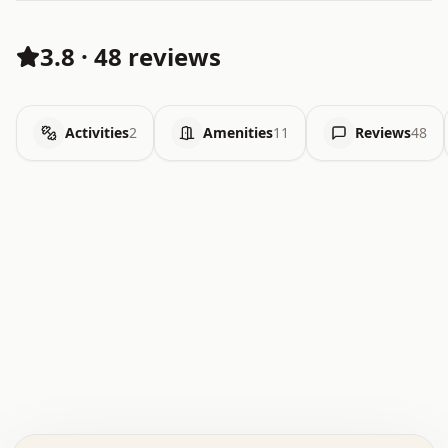
3.8
·
48 reviews
Activities
2
Amenities
11
Reviews
48
.   .   .   .   .   .   .   .   x   x   .   .   .   .   .
.   .   .   .   .   .   .   .   .   .   .   .   .   .   .
.   .   .   .   o   .   .   .   .   .   +   .   .   .   .