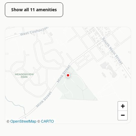
Show all
11
amenities
+
−
©
OpenStreetMap
©
CARTO