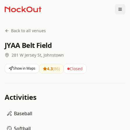
Togg
Back to all venues
JYAA Belt Field
281 W Jersey St, Johnstown
Show in Maps
4.3
(
86
)
Closed
Activities
Baseball
Softball