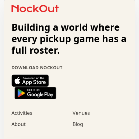
o   .   .   :   .   .   .   .   .   .   x   .   .   +   .
.   +   .   .   .   .   .   .   .   .   .   +   .   .   .
.   .   +   .   .   o   .   .   .   .   .   .   :   .   .
.   .   .   o   .   .   .   .   .   .   .   .   x   .   .
Building a world where
x   .   .   .   .   .   .   .   .   .   .   .   :   .   .
.   .   .   .   .   +   .   .   .   .   .   .   .   +   .
every pickup game has a
.   .   :   .   .   .   .   .   .   .   .   o   .   .   .
full roster.
.   .   .   x   .   .   .   .   .   .   :   .   .   o   .
.   .   .   .   .   :   .   .   .   .   o   .   .   .   .
.   +   .   .   :   .   .   .   .   .   .   .   .   .   x
DOWNLOAD NOCKOUT
.   .   .   .   .   .   .   .   :   .   .   .   .   .   +
.   .   .   .   .   .   .   .   +   .   .   x   .   .   .
.   .   .   .   .   .   :   +   .   .   .   .   .   o   .
.   .   .   .   .   .   .   .   .   .   .   .   .   .   .
.   .   .   :   o   .   .   .   .   .   .   .   +   .   .
.   .   o   .   .   .   .   x   .   .   .   .   .   .   .
:   .   .   .   .   .   .   .   .   .   +   .   .   .   .
Activities
Venues
.   +   .   o   .   .   .   .   o   .   .   .   .   o   .
.   .   .   .   .   x   +   .   .   .   .   .   .   .   .
About
Blog
.   .   +   .   .   .   .   .   .   .   .   :   .   x   .
+   .   .   .   .   .   .   .   .   .   .   .   .   .   .
.   .   .   x   .   o   .   +   .   :   .   .   .   .   .