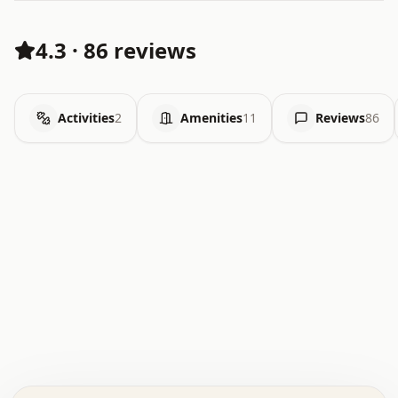
4.3
·
86 reviews
Activities
2
Amenities
11
Reviews
86
.   .   .   .   .   .   .   .   x   x   .   .   .   .   .
.   .   .   .   .   .   .   .   .   .   .   .   .   .   .
.   .   .   .   o   .   .   .   .   .   +   .   .   .   .