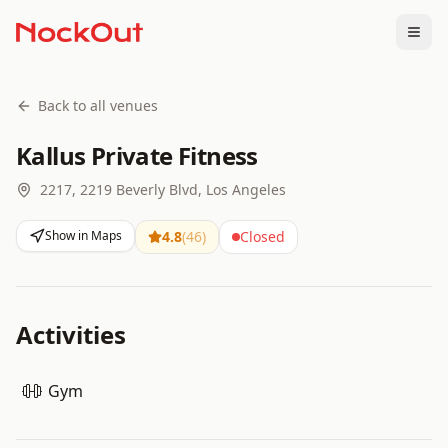
Togg
Back to all venues
Kallus Private Fitness
2217, 2219 Beverly Blvd, Los Angeles
Show in Maps
4.8
(
46
)
Closed
Activities
Gym