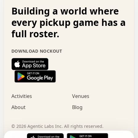
.   .   .   o   .   .   .   .   .   .   .   .   x   .   .
Building a world where
x   .   .   .   .   .   .   .   .   .   .   .   :   .   .
.   .   .   .   .   +   .   .   .   .   .   .   .   +   .
every pickup game has a
.   .   :   .   .   .   .   .   .   .   .   o   .   .   .
full roster.
.   .   .   x   .   .   .   .   .   .   :   .   .   o   .
.   .   .   .   .   :   .   .   .   .   o   .   .   .   .
.   +   .   .   :   .   .   .   .   .   .   .   .   .   x
DOWNLOAD NOCKOUT
.   .   .   .   .   .   .   .   :   .   .   .   .   .   +
.   .   .   .   .   .   .   .   +   .   .   x   .   .   .
.   .   .   .   .   .   :   +   .   .   .   .   .   o   .
.   .   .   .   .   .   .   .   .   .   .   .   .   .   .
.   .   .   :   o   .   .   .   .   .   .   .   +   .   .
.   .   o   .   .   .   .   x   .   .   .   .   .   .   .
:   .   .   .   .   .   .   .   .   .   +   .   .   .   .
Activities
Venues
.   +   .   o   .   .   .   .   o   .   .   .   .   o   .
.   .   .   .   .   x   +   .   .   .   .   .   .   .   .
About
Blog
.   .   +   .   .   .   .   .   .   .   .   :   .   x   .
+   .   .   .   .   .   .   .   .   .   .   .   .   .   .
.   .   .   x   .   o   .   +   .   :   .   .   .   .   .
©
2026
Agentic Labs Inc. All rights reserved.
.   .   .   .   .   .   .   .   .   .   .   .   .   .   
Terms of Service
Privacy Policy