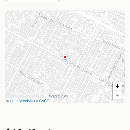
+
−
©
OpenStreetMap
©
CARTO