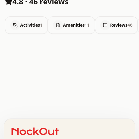
4.8
·
46 reviews
Activities
1
Amenities
11
Reviews
46
.   .   .   .   .   .   .   .   x   x   .   .   .   .   .
.   .   .   .   .   .   .   .   .   .   .   .   .   .   .
.   .   .   .   o   .   .   .   .   .   +   .   .   .   .
o   .   .   :   .   .   .   .   .   .   x   .   .   +   .
.   +   .   .   .   .   .   .   .   .   .   +   .   .   .
.   .   +   .   .   o   .   .   .   .   .   .   :   .   .