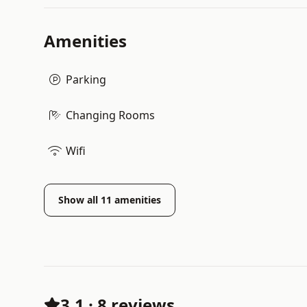
Amenities
Parking
Changing Rooms
Wifi
Show all
11
amenities
3.1
·
8 reviews