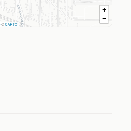
+
−
p
©
CARTO