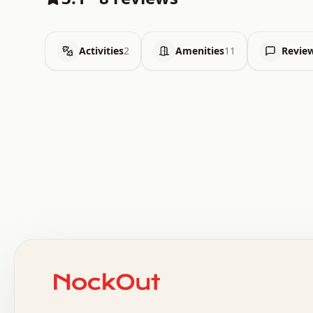
Activities
2
Amenities
11
Revie
 .   .   .   .   .   .   .   .   x   x   .   .   .   .   
 .   .   .   .   .   .   .   .   .   .   .   .   .   .   
 .   .   .   .   o   .   .   .   .   .   +   .   .   .   
 o   .   .   :   .   .   .   .   .   .   x   .   .   +   
 .   +   .   .   .   .   .   .   .   .   .   +   .   .   
 .   .   +   .   .   o   .   .   .   .   .   .   :   .   
 .   .   .   o   .   .   .   .   .   .   .   .   x   .   
 x   .   .   .   .   .   .   .   .   .   .   .   :   .   