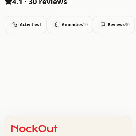
4.1
·
30 reviews
Activities
1
Amenities
10
Reviews
30
.   .   .   .   .   .   .   .   x   x   .   .   .   .   .
.   .   .   .   .   .   .   .   .   .   .   .   .   .   .
.   .   .   .   o   .   .   .   .   .   +   .   .   .   .
o   .   .   :   .   .   .   .   .   .   x   .   .   +   .
.   +   .   .   .   .   .   .   .   .   .   +   .   .   .
.   .   +   .   .   o   .   .   .   .   .   .   :   .   .