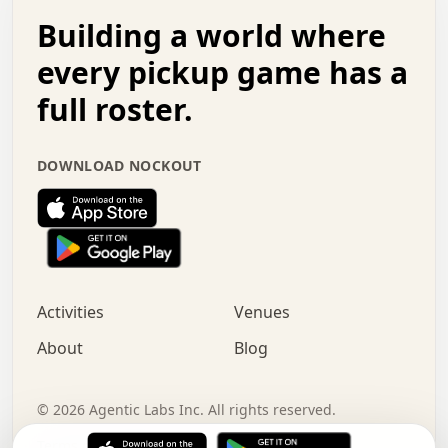
.   .   .   o   .   .   .   .   .   .   .   .   x   .   .
Building a world where
x   .   .   .   .   .   .   .   .   .   .   .   :   .   .
.   .   .   .   .   +   .   .   .   .   .   .   .   +   .
every pickup game has a
.   .   :   .   .   .   .   .   .   .   .   o   .   .   .
full roster.
.   .   .   x   .   .   .   .   .   .   :   .   .   o   .
.   .   .   .   .   :   .   .   .   .   o   .   .   .   .
.   +   .   .   :   .   .   .   .   .   .   .   .   .   x
DOWNLOAD NOCKOUT
.   .   .   .   .   .   .   .   :   .   .   .   .   .   +
.   .   .   .   .   .   .   .   +   .   .   x   .   .   .
.   .   .   .   .   .   :   +   .   .   .   .   .   o   .
.   .   .   .   .   .   .   .   .   .   .   .   .   .   .
.   .   .   :   o   .   .   .   .   .   .   .   +   .   .
.   .   o   .   .   .   .   x   .   .   .   .   .   .   .
:   .   .   .   .   .   .   .   .   .   +   .   .   .   .
Activities
Venues
.   +   .   o   .   .   .   .   o   .   .   .   .   o   .
.   .   .   .   .   x   +   .   .   .   .   .   .   .   .
About
Blog
.   .   +   .   .   .   .   .   .   .   .   :   .   x   .
+   .   .   .   .   .   .   .   .   .   .   .   .   .   .
.   .   .   x   .   o   .   +   .   :   .   .   .   .   .
©
2026
Agentic Labs Inc. All rights reserved.
.   .   .   .   .   .   .   .   .   .   .   .   .   .   
Terms of Service
Privacy Policy