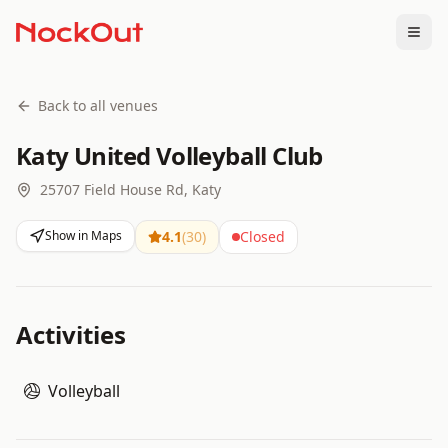
Togg
Back to all venues
Katy United Volleyball Club
25707 Field House Rd, Katy
Show in Maps
4.1
(
30
)
Closed
Activities
Volleyball