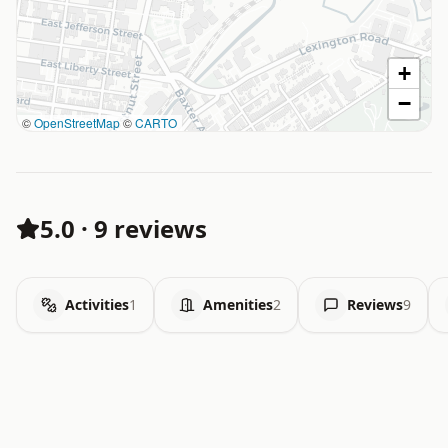
+
−
©
OpenStreetMap
©
CARTO
5.0
·
9 reviews
Activities
1
Amenities
2
Reviews
9