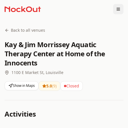
Togg
Back to all venues
Kay & Jim Morrissey Aquatic
Therapy Center at Home of the
Innocents
1100 E Market St, Louisville
Show in Maps
5.0
(
9
)
Closed
Activities