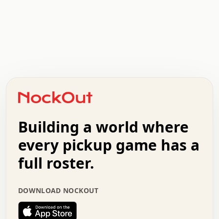
.   .   .   .   .   .   .   .   x   x   .   .   .   .   .
.   .   .   .   .   .   .   .   .   .   .   .   .   .   .
.   .   .   .   o   .   .   .   .   .   +   .   .   .   .
o   .   .   :   .   .   .   .   .   .   x   .   .   +   .
.   +   .   .   .   .   .   .   .   .   .   +   .   .   .
.   .   +   .   .   o   .   .   .   .   .   .   :   .   .
.   .   .   o   .   .   .   .   .   .   .   .   x   .   .
Building a world where
x   .   .   .   .   .   .   .   .   .   .   .   :   .   .
.   .   .   .   .   +   .   .   .   .   .   .   .   +   .
every pickup game has a
.   .   :   .   .   .   .   .   .   .   .   o   .   .   .
full roster.
.   .   .   x   .   .   .   .   .   .   :   .   .   o   .
.   .   .   .   .   :   .   .   .   .   o   .   .   .   .
.   +   .   .   :   .   .   .   .   .   .   .   .   .   x
DOWNLOAD NOCKOUT
.   .   .   .   .   .   .   .   :   .   .   .   .   .   +
.   .   .   .   .   .   .   .   +   .   .   x   .   .   .
.   .   .   .   .   .   :   +   .   .   .   .   .   o   .