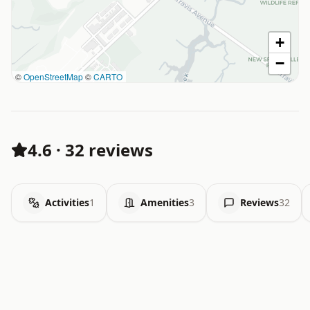
+
−
©
OpenStreetMap
©
CARTO
4.6
·
32 reviews
Activities
1
Amenities
3
Reviews
32