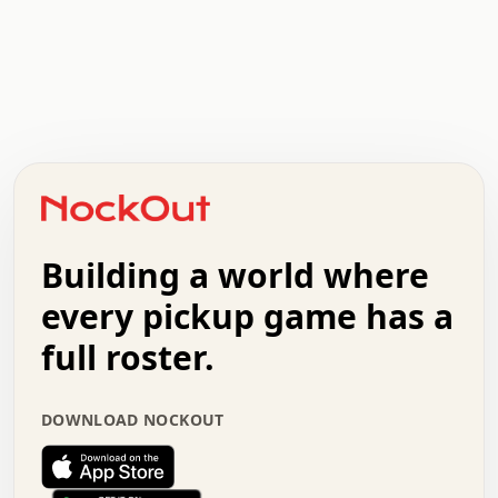
.   .   .   .   .   .   .   .   x   x   .   .   .   .   .
.   .   .   .   .   .   .   .   .   .   .   .   .   .   .
.   .   .   .   o   .   .   .   .   .   +   .   .   .   .
o   .   .   :   .   .   .   .   .   .   x   .   .   +   .
.   +   .   .   .   .   .   .   .   .   .   +   .   .   .
.   .   +   .   .   o   .   .   .   .   .   .   :   .   .
.   .   .   o   .   .   .   .   .   .   .   .   x   .   .
Building a world where
x   .   .   .   .   .   .   .   .   .   .   .   :   .   .
.   .   .   .   .   +   .   .   .   .   .   .   .   +   .
every pickup game has a
.   .   :   .   .   .   .   .   .   .   .   o   .   .   .
full roster.
.   .   .   x   .   .   .   .   .   .   :   .   .   o   .
.   .   .   .   .   :   .   .   .   .   o   .   .   .   .
.   +   .   .   :   .   .   .   .   .   .   .   .   .   x
DOWNLOAD NOCKOUT
.   .   .   .   .   .   .   .   :   .   .   .   .   .   +
.   .   .   .   .   .   .   .   +   .   .   x   .   .   .
.   .   .   .   .   .   :   +   .   .   .   .   .   o   .
.   .   .   .   .   .   .   .   .   .   .   .   .   .   .