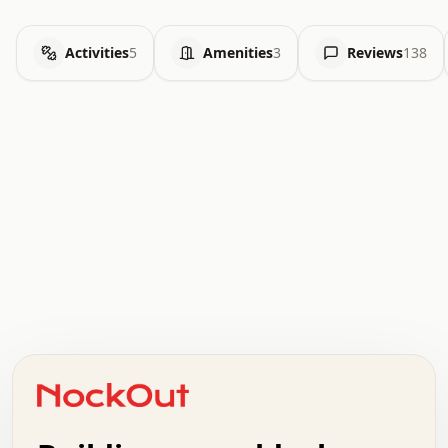
Activities
5
Amenities
3
Reviews
138
.   .   .   .   .   .   .   .   x   x   .   .   .   .   .
.   .   .   .   .   .   .   .   .   .   .   .   .   .   .
.   .   .   .   o   .   .   .   .   .   +   .   .   .   .
o   .   .   :   .   .   .   .   .   .   x   .   .   +   .
.   +   .   .   .   .   .   .   .   .   .   +   .   .   .
.   .   +   .   .   o   .   .   .   .   .   .   :   .   .
.   .   .   o   .   .   .   .   .   .   .   .   x   .   .