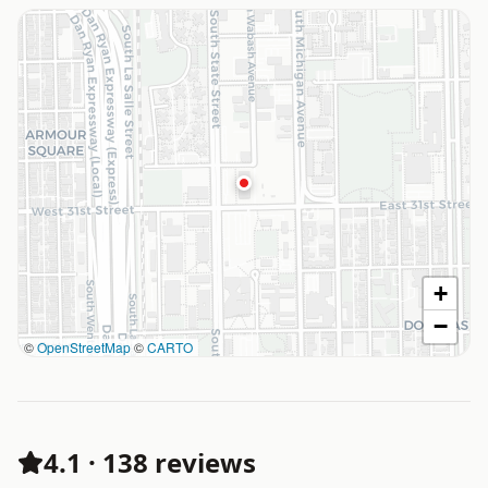
+
−
©
OpenStreetMap
©
CARTO
4.1
·
138 reviews