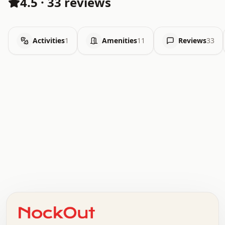
4.5
·
33 reviews
Activities
1
Amenities
11
Reviews
33
.   .   .   .   .   .   .   .   x   x   .   .   .   .   .
.   .   .   .   .   .   .   .   .   .   .   .   .   .   .
.   .   .   .   o   .   .   .   .   .   +   .   .   .   .
o   .   .   :   .   .   .   .   .   .   x   .   .   +   .
.   +   .   .   .   .   .   .   .   .   .   +   .   .   .
.   .   +   .   .   o   .   .   .   .   .   .   :   .   .