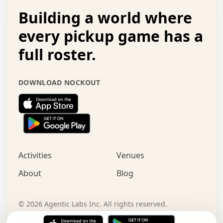
.   .   .   o   .   .   .   .   .   .   .   .   x   .   .
Building a world where
x   .   .   .   .   .   .   .   .   .   .   .   :   .   .
.   .   .   .   .   +   .   .   .   .   .   .   .   +   .
every pickup game has a
.   .   :   .   .   .   .   .   .   .   .   o   .   .   .
full roster.
.   .   .   x   .   .   .   .   .   .   :   .   .   o   .
.   .   .   .   .   :   .   .   .   .   o   .   .   .   .
.   +   .   .   :   .   .   .   .   .   .   .   .   .   x
DOWNLOAD NOCKOUT
.   .   .   .   .   .   .   .   :   .   .   .   .   .   +
.   .   .   .   .   .   .   .   +   .   .   x   .   .   .
.   .   .   .   .   .   :   +   .   .   .   .   .   o   .
.   .   .   .   .   .   .   .   .   .   .   .   .   .   .
.   .   .   :   o   .   .   .   .   .   .   .   +   .   .
.   .   o   .   .   .   .   x   .   .   .   .   .   .   .
:   .   .   .   .   .   .   .   .   .   +   .   .   .   .
Activities
Venues
.   +   .   o   .   .   .   .   o   .   .   .   .   o   .
.   .   .   .   .   x   +   .   .   .   .   .   .   .   .
About
Blog
.   .   +   .   .   .   .   .   .   .   .   :   .   x   .
+   .   .   .   .   .   .   .   .   .   .   .   .   .   .
.   .   .   x   .   o   .   +   .   :   .   .   .   .   .
©
2026
Agentic Labs Inc. All rights reserved.
.   .   .   .   .   .   .   .   .   .   .   .   .   .   
Terms of Service
Privacy Policy