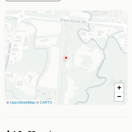
+
−
©
OpenStreetMap
©
CARTO