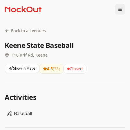
Togg
Back to all venues
Keene State Baseball
110 Krif Rd, Keene
Show in Maps
4.5
(
33
)
Closed
Activities
Baseball