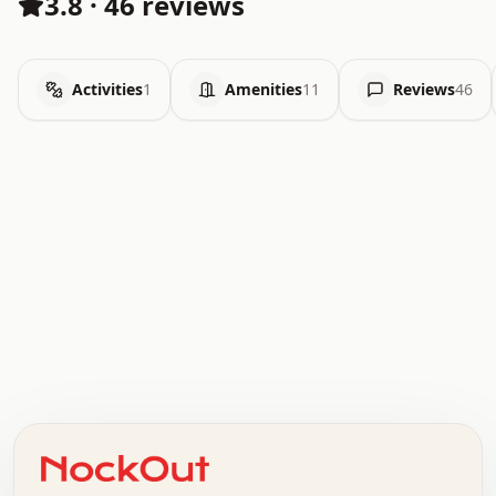
3.8
·
46 reviews
Activities
1
Amenities
11
Reviews
46
.   .   .   .   .   .   .   .   x   x   .   .   .   .   .
.   .   .   .   .   .   .   .   .   .   .   .   .   .   .
.   .   .   .   o   .   .   .   .   .   +   .   .   .   .
o   .   .   :   .   .   .   .   .   .   x   .   .   +   .
.   +   .   .   .   .   .   .   .   .   .   +   .   .   .
.   .   +   .   .   o   .   .   .   .   .   .   :   .   .