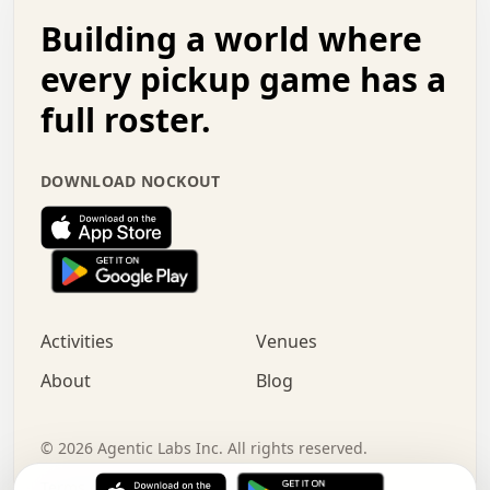
.   .   .   o   .   .   .   .   .   .   .   .   x   .   .
Building a world where
x   .   .   .   .   .   .   .   .   .   .   .   :   .   .
.   .   .   .   .   +   .   .   .   .   .   .   .   +   .
every pickup game has a
.   .   :   .   .   .   .   .   .   .   .   o   .   .   .
full roster.
.   .   .   x   .   .   .   .   .   .   :   .   .   o   .
.   .   .   .   .   :   .   .   .   .   o   .   .   .   .
.   +   .   .   :   .   .   .   .   .   .   .   .   .   x
DOWNLOAD NOCKOUT
.   .   .   .   .   .   .   .   :   .   .   .   .   .   +
.   .   .   .   .   .   .   .   +   .   .   x   .   .   .
.   .   .   .   .   .   :   +   .   .   .   .   .   o   .
.   .   .   .   .   .   .   .   .   .   .   .   .   .   .
.   .   .   :   o   .   .   .   .   .   .   .   +   .   .
.   .   o   .   .   .   .   x   .   .   .   .   .   .   .
:   .   .   .   .   .   .   .   .   .   +   .   .   .   .
Activities
Venues
.   +   .   o   .   .   .   .   o   .   .   .   .   o   .
.   .   .   .   .   x   +   .   .   .   .   .   .   .   .
About
Blog
.   .   +   .   .   .   .   .   .   .   .   :   .   x   .
+   .   .   .   .   .   .   .   .   .   .   .   .   .   .
.   .   .   x   .   o   .   +   .   :   .   .   .   .   .
©
2026
Agentic Labs Inc. All rights reserved.
.   .   .   .   .   .   .   .   .   .   .   .   .   .   
Terms of Service
Privacy Policy