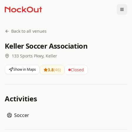
Togg
Back to all venues
Keller Soccer Association
133 Sports Pkwy, Keller
Show in Maps
3.8
(
46
)
Closed
Activities
Soccer