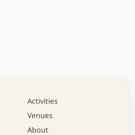
:   :   .   .   .   .   .   .   .   .   .   .   .   .   
.   .   .   :   .   .   +   .   .   o   .   .   x   .   
.   .   .   .   +   o   .   .   .   .   :   +   .   .   
.   .   .   .   o   .   .   .   .   .   .   .   .   .   
.   .   .   +   .   .   .   .   .   .   .   .   .   +   
.   .   .   .   .   .   .   .   .   x   .   .   .   .   
Activities
.   o   .   .   .   .   .   .   .   .   x   .   .   .   
.   .   .   o   .   .   .   x   .   .   .   .   .   .   
Venues
x   .   .   .   :   .   .   .   x   .   .   .   :   .   
o   .   .   .   +   .   .   .   .   .   .   .   .   x   
About
.   .   .   x   .   .   .   .   .   .   :   .   .   .   