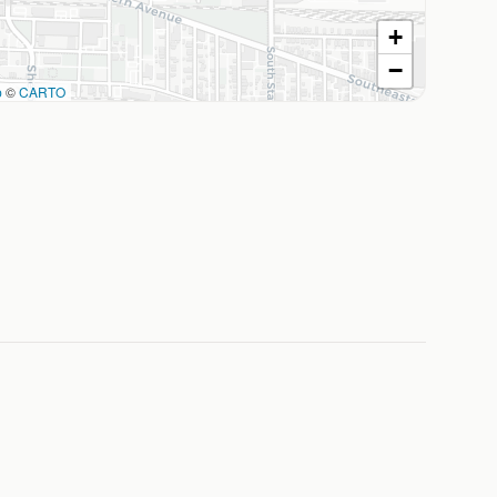
+
−
p
©
CARTO