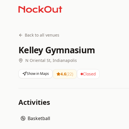
Back to all venues
Kelley Gymnasium
N Oriental St, Indianapolis
Show in Maps
4.6
(
22
)
Closed
Activities
Basketball