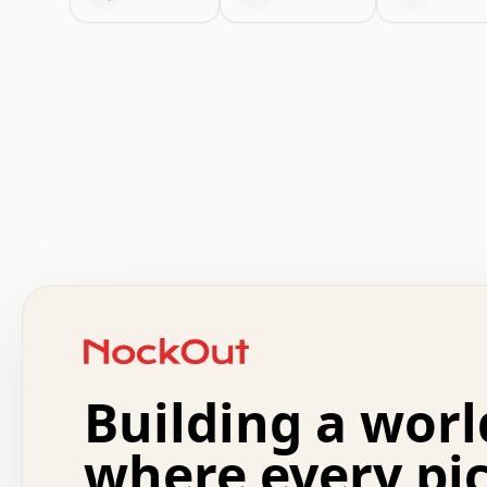
 .   .   .   .   .   .   .   .   x   x   .   .   .   .   
 .   .   .   .   .   .   .   .   .   .   .   .   .   .   
 .   .   .   .   o   .   .   .   .   .   +   .   .   .   
 o   .   .   :   .   .   .   .   .   .   x   .   .   +   
 .   +   .   .   .   .   .   .   .   .   .   +   .   .   
 .   .   +   .   .   o   .   .   .   .   .   .   :   .   
 .   .   .   o   .   .   .   .   .   .   .   .   x   .   
Building a worl
 x   .   .   .   .   .   .   .   .   .   .   .   :   .   
 .   .   .   .   .   +   .   .   .   .   .   .   .   +   
 .   .   :   .   .   .   .   .   .   .   .   o   .   .   
where every pi
 .   .   .   x   .   .   .   .   .   .   :   .   .   o   