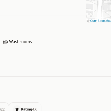
©
OpenStreetMa
Washrooms
s
22
Rating
4.6