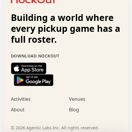
.   .   +   .   .   o   .   .   .   .   .   .   :   .   .
.   .   .   o   .   .   .   .   .   .   .   .   x   .   .
Building a world where
x   .   .   .   .   .   .   .   .   .   .   .   :   .   .
.   .   .   .   .   +   .   .   .   .   .   .   .   +   .
every pickup game has a
.   .   :   .   .   .   .   .   .   .   .   o   .   .   .
full roster.
.   .   .   x   .   .   .   .   .   .   :   .   .   o   .
.   .   .   .   .   :   .   .   .   .   o   .   .   .   .
.   +   .   .   :   .   .   .   .   .   .   .   .   .   x
DOWNLOAD NOCKOUT
.   .   .   .   .   .   .   .   :   .   .   .   .   .   +
.   .   .   .   .   .   .   .   +   .   .   x   .   .   .
.   .   .   .   .   .   :   +   .   .   .   .   .   o   .
.   .   .   .   .   .   .   .   .   .   .   .   .   .   .
.   .   .   :   o   .   .   .   .   .   .   .   +   .   .
.   .   o   .   .   .   .   x   .   .   .   .   .   .   .
:   .   .   .   .   .   .   .   .   .   +   .   .   .   .
Activities
Venues
.   +   .   o   .   .   .   .   o   .   .   .   .   o   .
.   .   .   .   .   x   +   .   .   .   .   .   .   .   .
About
Blog
.   .   +   .   .   .   .   .   .   .   .   :   .   x   .
+   .   .   .   .   .   .   .   .   .   .   .   .   .   .
.   .   .   x   .   o   .   +   .   :   .   .   .   .   .
©
2026
Agentic Labs Inc. All rights reserved.
.   .   .   .   .   .   .   .   .   .   .   .   .   .   