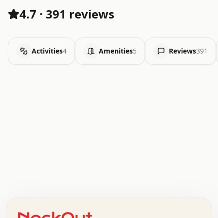
4.7
·
391 reviews
Activities
4
Amenities
5
Reviews
391
.   .   .   .   .   .   .   .   x   x   .   .   .   .   .
.   .   .   .   .   .   .   .   .   .   .   .   .   .   .
.   .   .   .   o   .   .   .   .   .   +   .   .   .   .
o   .   .   :   .   .   .   .   .   .   x   .   .   +   .
.   +   .   .   .   .   .   .   .   .   .   +   .   .   .