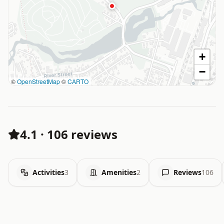
+
−
©
OpenStreetMap
©
CARTO
4.1
·
106 reviews
Activities
3
Amenities
2
Reviews
106