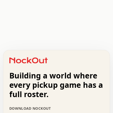
.   .   .   .   .   .   .   .   x   x   .   .   .   .   .
.   .   .   .   .   .   .   .   .   .   .   .   .   .   .
.   .   .   .   o   .   .   .   .   .   +   .   .   .   .
o   .   .   :   .   .   .   .   .   .   x   .   .   +   .
.   +   .   .   .   .   .   .   .   .   .   +   .   .   .
.   .   +   .   .   o   .   .   .   .   .   .   :   .   .
.   .   .   o   .   .   .   .   .   .   .   .   x   .   .
Building a world where
x   .   .   .   .   .   .   .   .   .   .   .   :   .   .
.   .   .   .   .   +   .   .   .   .   .   .   .   +   .
every pickup game has a
.   .   :   .   .   .   .   .   .   .   .   o   .   .   .
full roster.
.   .   .   x   .   .   .   .   .   .   :   .   .   o   .
.   .   .   .   .   :   .   .   .   .   o   .   .   .   .
.   +   .   .   :   .   .   .   .   .   .   .   .   .   x
DOWNLOAD NOCKOUT
.   .   .   .   .   .   .   .   :   .   .   .   .   .   +