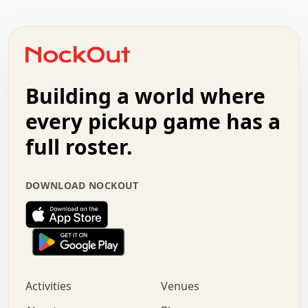
.   .   .   .   .   .   .   .   .   .   .   .   .   .   .
.   .   .   .   o   .   .   .   .   .   +   .   .   .   .
o   .   .   :   .   .   .   .   .   .   x   .   .   +   .
.   +   .   .   .   .   .   .   .   .   .   +   .   .   .
.   .   +   .   .   o   .   .   .   .   .   .   :   .   .
.   .   .   o   .   .   .   .   .   .   .   .   x   .   .
Building a world where
x   .   .   .   .   .   .   .   .   .   .   .   :   .   .
.   .   .   .   .   +   .   .   .   .   .   .   .   +   .
every pickup game has a
.   .   :   .   .   .   .   .   .   .   .   o   .   .   .
full roster.
.   .   .   x   .   .   .   .   .   .   :   .   .   o   .
.   .   .   .   .   :   .   .   .   .   o   .   .   .   .
.   +   .   .   :   .   .   .   .   .   .   .   .   .   x
DOWNLOAD NOCKOUT
.   .   .   .   .   .   .   .   :   .   .   .   .   .   +
.   .   .   .   .   .   .   .   +   .   .   x   .   .   .
.   .   .   .   .   .   :   +   .   .   .   .   .   o   .
.   .   .   .   .   .   .   .   .   .   .   .   .   .   .
.   .   .   :   o   .   .   .   .   .   .   .   +   .   .
.   .   o   .   .   .   .   x   .   .   .   .   .   .   .
:   .   .   .   .   .   .   .   .   .   +   .   .   .   .
Activities
Venues
.   +   .   o   .   .   .   .   o   .   .   .   .   o   .
.   .   .   .   .   x   +   .   .   .   .   .   .   .   .