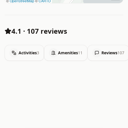
©
OpenStreetMap
©
CARTO
4.1
·
107 reviews
Activities
3
Amenities
11
Reviews
107
.   .   .   .   .   .   .   .   x   x   .   .   .   .   .