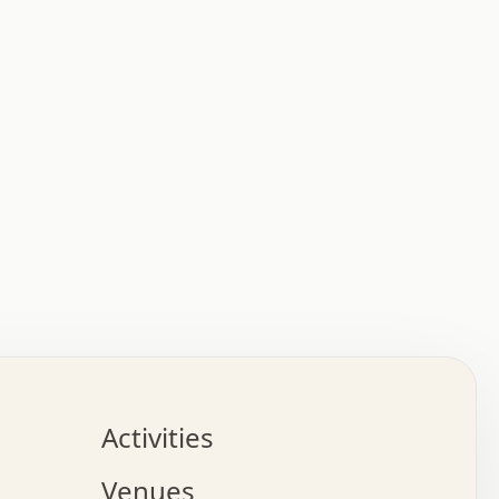
:   :   .   .   .   .   .   .   .   .   .   .   .   .   
.   .   .   :   .   .   +   .   .   o   .   .   x   .   
.   .   .   .   +   o   .   .   .   .   :   +   .   .   
.   .   .   .   o   .   .   .   .   .   .   .   .   .   
.   .   .   +   .   .   .   .   .   .   .   .   .   +   
.   .   .   .   .   .   .   .   .   x   .   .   .   .   
Activities
.   o   .   .   .   .   .   .   .   .   x   .   .   .   
.   .   .   o   .   .   .   x   .   .   .   .   .   .   
Venues
x   .   .   .   :   .   .   .   x   .   .   .   :   .   