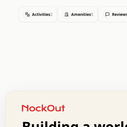
Activities
2
Amenities
5
Review
 .   .   .   .   .   .   .   .   x   x   .   .   .   .   
 .   .   .   .   .   .   .   .   .   .   .   .   .   .   
 .   .   .   .   o   .   .   .   .   .   +   .   .   .   
 o   .   .   :   .   .   .   .   .   .   x   .   .   +   
 .   +   .   .   .   .   .   .   .   .   .   +   .   .   
 .   .   +   .   .   o   .   .   .   .   .   .   :   .   
 .   .   .   o   .   .   .   .   .   .   .   .   x   .   
Building a worl
 x   .   .   .   .   .   .   .   .   .   .   .   :   .   
 .   .   .   .   .   +   .   .   .   .   .   .   .   +   