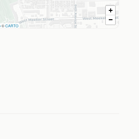
+
−
p
©
CARTO