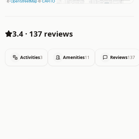
©
OpenStreetMap
©
CARTO
3.4
·
137 reviews
Activities
3
Amenities
11
Reviews
137
.   .   .   .   .   .   .   .   x   x   .   .   .   .   .