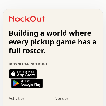
.   .   .   .   .   .   .   .   .   .   .   .   .   .   .
.   .   .   .   o   .   .   .   .   .   +   .   .   .   .
o   .   .   :   .   .   .   .   .   .   x   .   .   +   .
.   +   .   .   .   .   .   .   .   .   .   +   .   .   .
.   .   +   .   .   o   .   .   .   .   .   .   :   .   .
.   .   .   o   .   .   .   .   .   .   .   .   x   .   .
Building a world where
x   .   .   .   .   .   .   .   .   .   .   .   :   .   .
.   .   .   .   .   +   .   .   .   .   .   .   .   +   .
every pickup game has a
.   .   :   .   .   .   .   .   .   .   .   o   .   .   .
full roster.
.   .   .   x   .   .   .   .   .   .   :   .   .   o   .
.   .   .   .   .   :   .   .   .   .   o   .   .   .   .
.   +   .   .   :   .   .   .   .   .   .   .   .   .   x
DOWNLOAD NOCKOUT
.   .   .   .   .   .   .   .   :   .   .   .   .   .   +
.   .   .   .   .   .   .   .   +   .   .   x   .   .   .
.   .   .   .   .   .   :   +   .   .   .   .   .   o   .
.   .   .   .   .   .   .   .   .   .   .   .   .   .   .
.   .   .   :   o   .   .   .   .   .   .   .   +   .   .
.   .   o   .   .   .   .   x   .   .   .   .   .   .   .
:   .   .   .   .   .   .   .   .   .   +   .   .   .   .
Activities
Venues
.   +   .   o   .   .   .   .   o   .   .   .   .   o   .
.   .   .   .   .   x   +   .   .   .   .   .   .   .   .