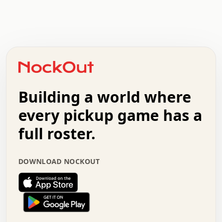
.   .   .   .   .   .   .   .   x   x   .   .   .   .   .
.   .   .   .   .   .   .   .   .   .   .   .   .   .   .
.   .   .   .   o   .   .   .   .   .   +   .   .   .   .
o   .   .   :   .   .   .   .   .   .   x   .   .   +   .
.   +   .   .   .   .   .   .   .   .   .   +   .   .   .
.   .   +   .   .   o   .   .   .   .   .   .   :   .   .
.   .   .   o   .   .   .   .   .   .   .   .   x   .   .
Building a world where
x   .   .   .   .   .   .   .   .   .   .   .   :   .   .
.   .   .   .   .   +   .   .   .   .   .   .   .   +   .
every pickup game has a
.   .   :   .   .   .   .   .   .   .   .   o   .   .   .
full roster.
.   .   .   x   .   .   .   .   .   .   :   .   .   o   .
.   .   .   .   .   :   .   .   .   .   o   .   .   .   .
.   +   .   .   :   .   .   .   .   .   .   .   .   .   x
DOWNLOAD NOCKOUT
.   .   .   .   .   .   .   .   :   .   .   .   .   .   +
.   .   .   .   .   .   .   .   +   .   .   x   .   .   .
.   .   .   .   .   .   :   +   .   .   .   .   .   o   .
.   .   .   .   .   .   .   .   .   .   .   .   .   .   .
.   .   .   :   o   .   .   .   .   .   .   .   +   .   .
.   .   o   .   .   .   .   x   .   .   .   .   .   .   .