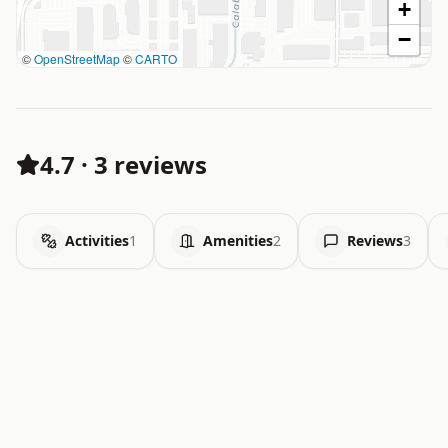
+
−
©
OpenStreetMap
©
CARTO
4.7
·
3 reviews
Activities
1
Amenities
2
Reviews
3