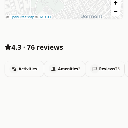
+
−
©
OpenStreetMap
©
CARTO
4.3
·
76 reviews
Activities
1
Amenities
2
Reviews
76