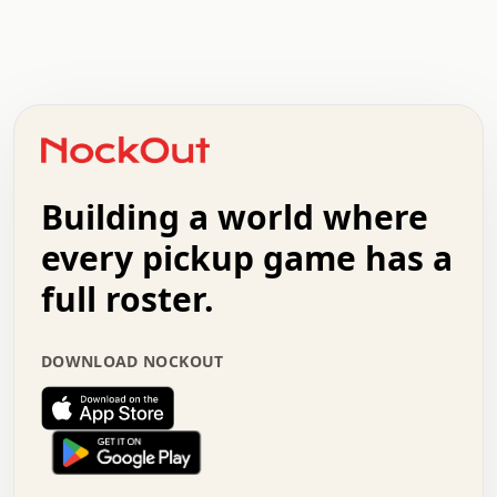
.   .   .   .   .   .   .   .   x   x   .   .   .   .   .
.   .   .   .   .   .   .   .   .   .   .   .   .   .   .
.   .   .   .   o   .   .   .   .   .   +   .   .   .   .
o   .   .   :   .   .   .   .   .   .   x   .   .   +   .
.   +   .   .   .   .   .   .   .   .   .   +   .   .   .
.   .   +   .   .   o   .   .   .   .   .   .   :   .   .
.   .   .   o   .   .   .   .   .   .   .   .   x   .   .
Building a world where
x   .   .   .   .   .   .   .   .   .   .   .   :   .   .
.   .   .   .   .   +   .   .   .   .   .   .   .   +   .
every pickup game has a
.   .   :   .   .   .   .   .   .   .   .   o   .   .   .
full roster.
.   .   .   x   .   .   .   .   .   .   :   .   .   o   .
.   .   .   .   .   :   .   .   .   .   o   .   .   .   .
.   +   .   .   :   .   .   .   .   .   .   .   .   .   x
DOWNLOAD NOCKOUT
.   .   .   .   .   .   .   .   :   .   .   .   .   .   +
.   .   .   .   .   .   .   .   +   .   .   x   .   .   .
.   .   .   .   .   .   :   +   .   .   .   .   .   o   .
.   .   .   .   .   .   .   .   .   .   .   .   .   .   .
.   .   .   :   o   .   .   .   .   .   .   .   +   .   .
.   .   o   .   .   .   .   x   .   .   .   .   .   .   .