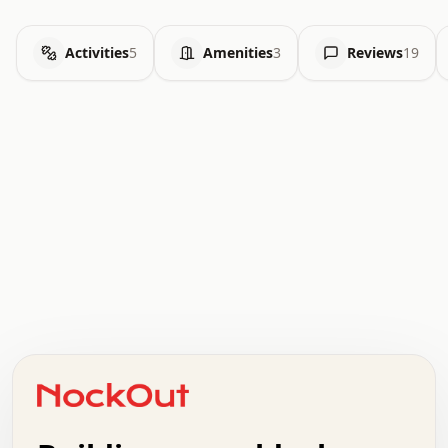
Activities
5
Amenities
3
Reviews
19
.   .   .   .   .   .   .   .   x   x   .   .   .   .   .
.   .   .   .   .   .   .   .   .   .   .   .   .   .   .
.   .   .   .   o   .   .   .   .   .   +   .   .   .   .
o   .   .   :   .   .   .   .   .   .   x   .   .   +   .
.   +   .   .   .   .   .   .   .   .   .   +   .   .   .
.   .   +   .   .   o   .   .   .   .   .   .   :   .   .
.   .   .   o   .   .   .   .   .   .   .   .   x   .   .