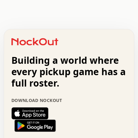
.   .   .   .   .   .   .   .   x   x   .   .   .   .   .
.   .   .   .   .   .   .   .   .   .   .   .   .   .   .
.   .   .   .   o   .   .   .   .   .   +   .   .   .   .
o   .   .   :   .   .   .   .   .   .   x   .   .   +   .
.   +   .   .   .   .   .   .   .   .   .   +   .   .   .
.   .   +   .   .   o   .   .   .   .   .   .   :   .   .
.   .   .   o   .   .   .   .   .   .   .   .   x   .   .
Building a world where
x   .   .   .   .   .   .   .   .   .   .   .   :   .   .
.   .   .   .   .   +   .   .   .   .   .   .   .   +   .
every pickup game has a
.   .   :   .   .   .   .   .   .   .   .   o   .   .   .
full roster.
.   .   .   x   .   .   .   .   .   .   :   .   .   o   .
.   .   .   .   .   :   .   .   .   .   o   .   .   .   .
.   +   .   .   :   .   .   .   .   .   .   .   .   .   x
DOWNLOAD NOCKOUT
.   .   .   .   .   .   .   .   :   .   .   .   .   .   +
.   .   .   .   .   .   .   .   +   .   .   x   .   .   .
.   .   .   .   .   .   :   +   .   .   .   .   .   o   .
.   .   .   .   .   .   .   .   .   .   .   .   .   .   .
.   .   .   :   o   .   .   .   .   .   .   .   +   .   .
.   .   o   .   .   .   .   x   .   .   .   .   .   .   .