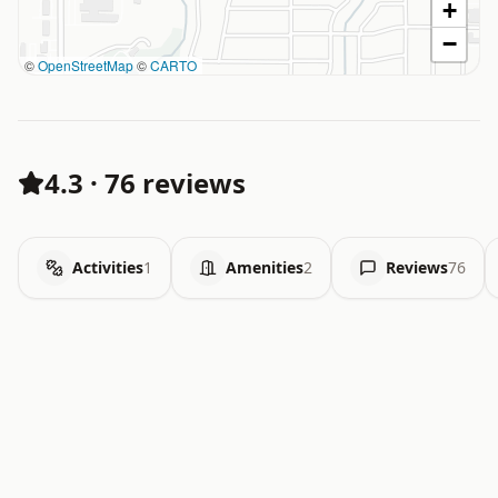
+
−
©
OpenStreetMap
©
CARTO
4.3
·
76 reviews
Activities
1
Amenities
2
Reviews
76