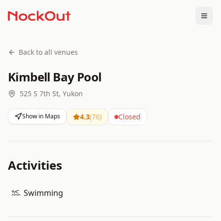
Togg
Back to all venues
Kimbell Bay Pool
525 S 7th St, Yukon
Show in Maps
4.3
(
76
)
Closed
Activities
Swimming