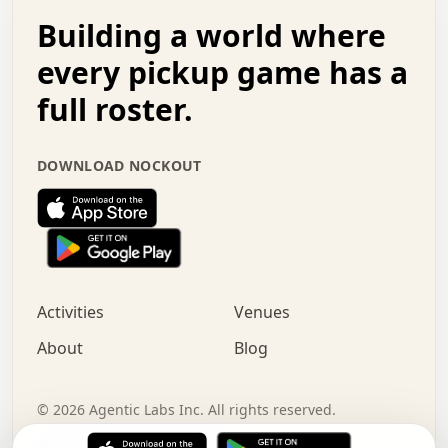
.   .   .   o   .   .   .   .   .   .   .   .   x   .   .
Building a world where
x   .   .   .   .   .   .   .   .   .   .   .   :   .   .
.   .   .   .   .   +   .   .   .   .   .   .   .   +   .
every pickup game has a
.   .   :   .   .   .   .   .   .   .   .   o   .   .   .
full roster.
.   .   .   x   .   .   .   .   .   .   :   .   .   o   .
.   .   .   .   .   :   .   .   .   .   o   .   .   .   .
.   +   .   .   :   .   .   .   .   .   .   .   .   .   x
DOWNLOAD NOCKOUT
.   .   .   .   .   .   .   .   :   .   .   .   .   .   +
.   .   .   .   .   .   .   .   +   .   .   x   .   .   .
.   .   .   .   .   .   :   +   .   .   .   .   .   o   .
.   .   .   .   .   .   .   .   .   .   .   .   .   .   .
.   .   .   :   o   .   .   .   .   .   .   .   +   .   .
.   .   o   .   .   .   .   x   .   .   .   .   .   .   .
:   .   .   .   .   .   .   .   .   .   +   .   .   .   .
Activities
Venues
.   +   .   o   .   .   .   .   o   .   .   .   .   o   .
.   .   .   .   .   x   +   .   .   .   .   .   .   .   .
About
Blog
.   .   +   .   .   .   .   .   .   .   .   :   .   x   .
+   .   .   .   .   .   .   .   .   .   .   .   .   .   .
.   .   .   x   .   o   .   +   .   :   .   .   .   .   .
©
2026
Agentic Labs Inc. All rights reserved.
.   .   .   .   .   .   .   .   .   .   .   .   .   .   
Terms of Service
Privacy Policy