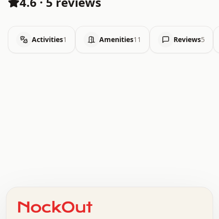
4.6
·
5 reviews
Activities
1
Amenities
11
Reviews
5
.   .   .   .   .   .   .   .   x   x   .   .   .   .   .
.   .   .   .   .   .   .   .   .   .   .   .   .   .   .
.   .   .   .   o   .   .   .   .   .   +   .   .   .   .
o   .   .   :   .   .   .   .   .   .   x   .   .   +   .
.   +   .   .   .   .   .   .   .   .   .   +   .   .   .
.   .   +   .   .   o   .   .   .   .   .   .   :   .   .