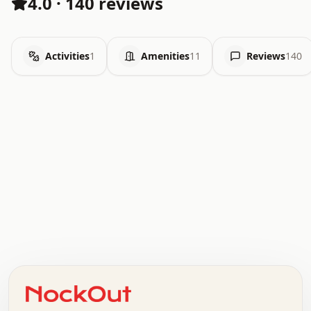
4.0
·
140 reviews
Activities
1
Amenities
11
Reviews
140
.   .   .   .   .   .   .   .   x   x   .   .   .   .   .
.   .   .   .   .   .   .   .   .   .   .   .   .   .   .
.   .   .   .   o   .   .   .   .   .   +   .   .   .   .
o   .   .   :   .   .   .   .   .   .   x   .   .   +   .
.   +   .   .   .   .   .   .   .   .   .   +   .   .   .
.   .   +   .   .   o   .   .   .   .   .   .   :   .   .