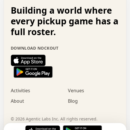
.   .   .   o   .   .   .   .   .   .   .   .   x   .   .
Building a world where
x   .   .   .   .   .   .   .   .   .   .   .   :   .   .
.   .   .   .   .   +   .   .   .   .   .   .   .   +   .
every pickup game has a
.   .   :   .   .   .   .   .   .   .   .   o   .   .   .
full roster.
.   .   .   x   .   .   .   .   .   .   :   .   .   o   .
.   .   .   .   .   :   .   .   .   .   o   .   .   .   .
.   +   .   .   :   .   .   .   .   .   .   .   .   .   x
DOWNLOAD NOCKOUT
.   .   .   .   .   .   .   .   :   .   .   .   .   .   +
.   .   .   .   .   .   .   .   +   .   .   x   .   .   .
.   .   .   .   .   .   :   +   .   .   .   .   .   o   .
.   .   .   .   .   .   .   .   .   .   .   .   .   .   .
.   .   .   :   o   .   .   .   .   .   .   .   +   .   .
.   .   o   .   .   .   .   x   .   .   .   .   .   .   .
:   .   .   .   .   .   .   .   .   .   +   .   .   .   .
Activities
Venues
.   +   .   o   .   .   .   .   o   .   .   .   .   o   .
.   .   .   .   .   x   +   .   .   .   .   .   .   .   .
About
Blog
.   .   +   .   .   .   .   .   .   .   .   :   .   x   .
+   .   .   .   .   .   .   .   .   .   .   .   .   .   .
.   .   .   x   .   o   .   +   .   :   .   .   .   .   .
©
2026
Agentic Labs Inc. All rights reserved.
.   .   .   .   .   .   .   .   .   .   .   .   .   .   
Terms of Service
Privacy Policy