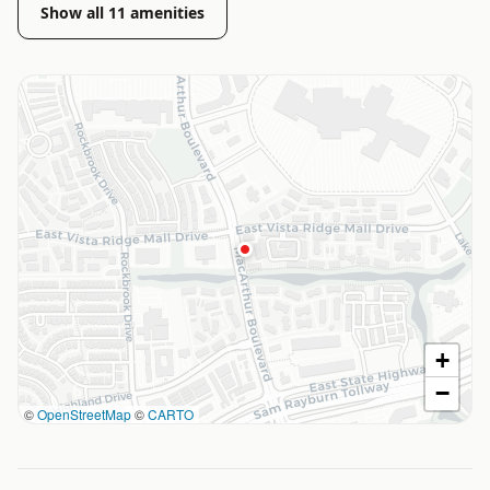
Show all
11
amenities
+
−
©
OpenStreetMap
©
CARTO