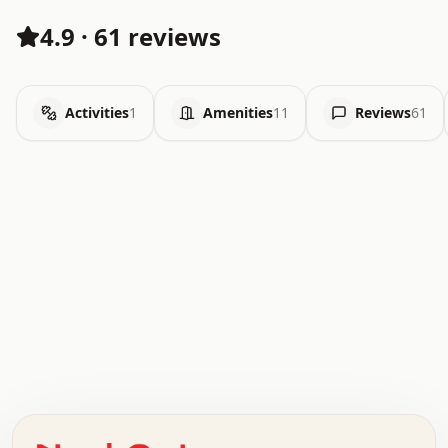
4.9
·
61 reviews
Activities
1
Amenities
11
Reviews
61
.   .   .   .   .   .   .   .   x   x   .   .   .   .   .
.   .   .   .   .   .   .   .   .   .   .   .   .   .   .
.   .   .   .   o   .   .   .   .   .   +   .   .   .   .
o   .   .   :   .   .   .   .   .   .   x   .   .   +   .