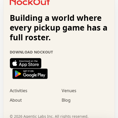
.   +   .   .   .   .   .   .   .   .   .   +   .   .   .
.   .   +   .   .   o   .   .   .   .   .   .   :   .   .
.   .   .   o   .   .   .   .   .   .   .   .   x   .   .
Building a world where
x   .   .   .   .   .   .   .   .   .   .   .   :   .   .
.   .   .   .   .   +   .   .   .   .   .   .   .   +   .
every pickup game has a
.   .   :   .   .   .   .   .   .   .   .   o   .   .   .
full roster.
.   .   .   x   .   .   .   .   .   .   :   .   .   o   .
.   .   .   .   .   :   .   .   .   .   o   .   .   .   .
.   +   .   .   :   .   .   .   .   .   .   .   .   .   x
DOWNLOAD NOCKOUT
.   .   .   .   .   .   .   .   :   .   .   .   .   .   +
.   .   .   .   .   .   .   .   +   .   .   x   .   .   .
.   .   .   .   .   .   :   +   .   .   .   .   .   o   .
.   .   .   .   .   .   .   .   .   .   .   .   .   .   .
.   .   .   :   o   .   .   .   .   .   .   .   +   .   .
.   .   o   .   .   .   .   x   .   .   .   .   .   .   .
:   .   .   .   .   .   .   .   .   .   +   .   .   .   .
Activities
Venues
.   +   .   o   .   .   .   .   o   .   .   .   .   o   .
.   .   .   .   .   x   +   .   .   .   .   .   .   .   .
About
Blog
.   .   +   .   .   .   .   .   .   .   .   :   .   x   .
+   .   .   .   .   .   .   .   .   .   .   .   .   .   .
.   .   .   x   .   o   .   +   .   :   .   .   .   .   .
©
2026
Agentic Labs Inc. All rights reserved.