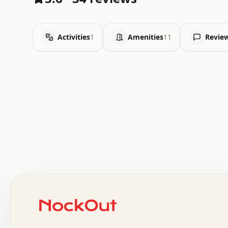
Activities
1
Amenities
11
Revie
 .   .   .   .   .   .   .   .   x   x   .   .   .   .   
 .   .   .   .   .   .   .   .   .   .   .   .   .   .   
 .   .   .   .   o   .   .   .   .   .   +   .   .   .   
 o   .   .   :   .   .   .   .   .   .   x   .   .   +   
 .   +   .   .   .   .   .   .   .   .   .   +   .   .   
 .   .   +   .   .   o   .   .   .   .   .   .   :   .   
 .   .   .   o   .   .   .   .   .   .   .   .   x   .   
 x   .   .   .   .   .   .   .   .   .   .   .   :   .   