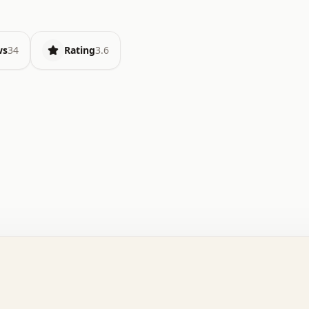
ws
34
Rating
3.6
.   o   .   .   .   .   .   +   +   .   .   .   .   .   
.   .   +   .   .   o   .   .   x   .   .   .   .   .   
.   .   :   .   .   .   .   .   .   .   .   .   .   x   
.   .   .   .   .   x   .   .   .   .   .   .   :   .   
.   .   .   .   .   .   .   +   .   .   .   .   .   .   
.   .   x   .   .   .   .   .   .   +   .   .   o   .   
.   .   o   .   .   .   .   .   .   .   .   x   .   .   
.   .   +   .   .   .   .   .   .   :   .   .   .   +   