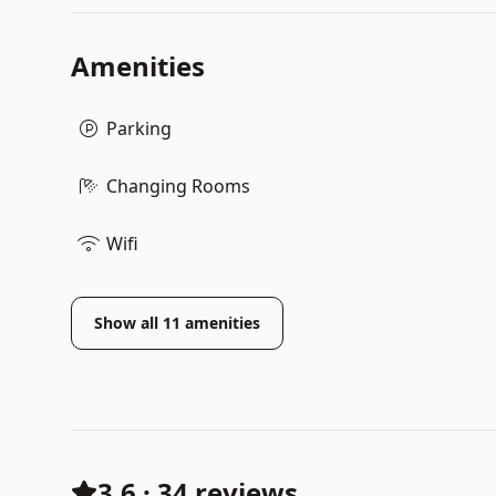
Amenities
Parking
Changing Rooms
Wifi
Show all
11
amenities
3.6
·
34 reviews