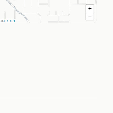
+
−
p
©
CARTO