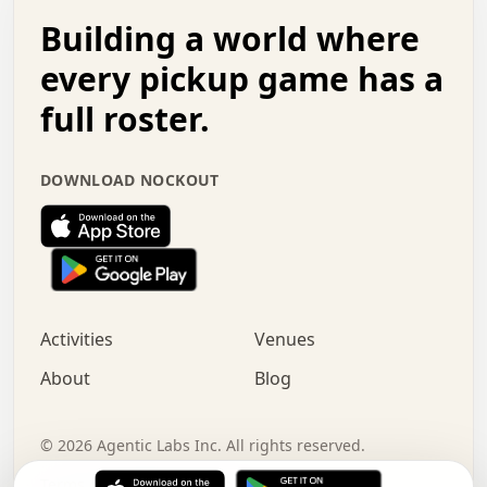
.   .   .   o   .   .   .   .   .   .   .   .   x   .   .
Building a world where
x   .   .   .   .   .   .   .   .   .   .   .   :   .   .
.   .   .   .   .   +   .   .   .   .   .   .   .   +   .
every pickup game has a
.   .   :   .   .   .   .   .   .   .   .   o   .   .   .
full roster.
.   .   .   x   .   .   .   .   .   .   :   .   .   o   .
.   .   .   .   .   :   .   .   .   .   o   .   .   .   .
.   +   .   .   :   .   .   .   .   .   .   .   .   .   x
DOWNLOAD NOCKOUT
.   .   .   .   .   .   .   .   :   .   .   .   .   .   +
.   .   .   .   .   .   .   .   +   .   .   x   .   .   .
.   .   .   .   .   .   :   +   .   .   .   .   .   o   .
.   .   .   .   .   .   .   .   .   .   .   .   .   .   .
.   .   .   :   o   .   .   .   .   .   .   .   +   .   .
.   .   o   .   .   .   .   x   .   .   .   .   .   .   .
:   .   .   .   .   .   .   .   .   .   +   .   .   .   .
Activities
Venues
.   +   .   o   .   .   .   .   o   .   .   .   .   o   .
.   .   .   .   .   x   +   .   .   .   .   .   .   .   .
About
Blog
.   .   +   .   .   .   .   .   .   .   .   :   .   x   .
+   .   .   .   .   .   .   .   .   .   .   .   .   .   .
.   .   .   x   .   o   .   +   .   :   .   .   .   .   .
©
2026
Agentic Labs Inc. All rights reserved.
.   .   .   .   .   .   .   .   .   .   .   .   .   .   
Terms of Service
Privacy Policy