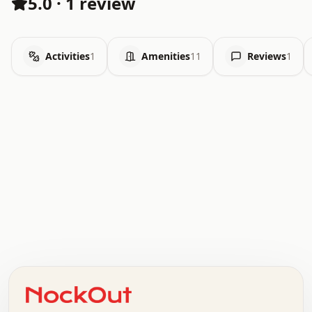
5.0
·
1 review
Activities
1
Amenities
11
Reviews
1
.   .   .   .   .   .   .   .   x   x   .   .   .   .   .
.   .   .   .   .   .   .   .   .   .   .   .   .   .   .
.   .   .   .   o   .   .   .   .   .   +   .   .   .   .
o   .   .   :   .   .   .   .   .   .   x   .   .   +   .
.   +   .   .   .   .   .   .   .   .   .   +   .   .   .
.   .   +   .   .   o   .   .   .   .   .   .   :   .   .