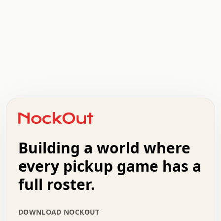
.   .   .   .   .   .   .   .   x   x   .   .   .   .   .
.   .   .   .   .   .   .   .   .   .   .   .   .   .   .
.   .   .   .   o   .   .   .   .   .   +   .   .   .   .
o   .   .   :   .   .   .   .   .   .   x   .   .   +   .
.   +   .   .   .   .   .   .   .   .   .   +   .   .   .
.   .   +   .   .   o   .   .   .   .   .   .   :   .   .
.   .   .   o   .   .   .   .   .   .   .   .   x   .   .
Building a world where
x   .   .   .   .   .   .   .   .   .   .   .   :   .   .
.   .   .   .   .   +   .   .   .   .   .   .   .   +   .
every pickup game has a
.   .   :   .   .   .   .   .   .   .   .   o   .   .   .
full roster.
.   .   .   x   .   .   .   .   .   .   :   .   .   o   .
.   .   .   .   .   :   .   .   .   .   o   .   .   .   .
.   +   .   .   :   .   .   .   .   .   .   .   .   .   x
DOWNLOAD NOCKOUT
.   .   .   .   .   .   .   .   :   .   .   .   .   .   +