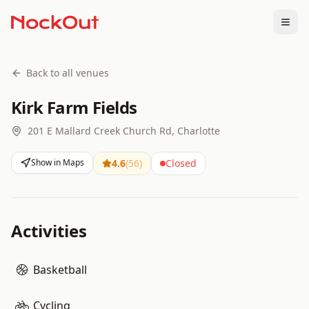
Togg
Back to all venues
Kirk Farm Fields
201 E Mallard Creek Church Rd, Charlotte
Show in Maps
4.6
(
56
)
Closed
Activities
Basketball
Cycling