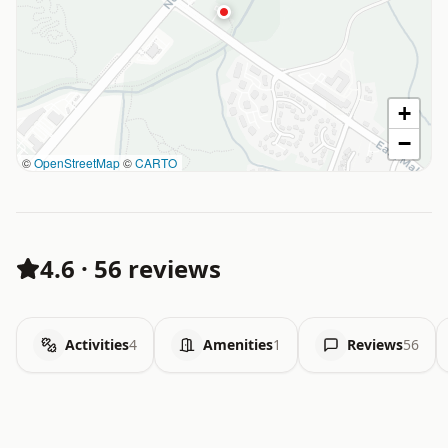
+
−
©
OpenStreetMap
©
CARTO
4.6
·
56 reviews
Activities
4
Amenities
1
Reviews
56