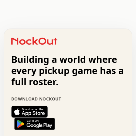
.   .   .   .   .   .   .   .   x   x   .   .   .   .   .
.   .   .   .   .   .   .   .   .   .   .   .   .   .   .
.   .   .   .   o   .   .   .   .   .   +   .   .   .   .
o   .   .   :   .   .   .   .   .   .   x   .   .   +   .
.   +   .   .   .   .   .   .   .   .   .   +   .   .   .
.   .   +   .   .   o   .   .   .   .   .   .   :   .   .
.   .   .   o   .   .   .   .   .   .   .   .   x   .   .
Building a world where
x   .   .   .   .   .   .   .   .   .   .   .   :   .   .
.   .   .   .   .   +   .   .   .   .   .   .   .   +   .
every pickup game has a
.   .   :   .   .   .   .   .   .   .   .   o   .   .   .
full roster.
.   .   .   x   .   .   .   .   .   .   :   .   .   o   .
.   .   .   .   .   :   .   .   .   .   o   .   .   .   .
.   +   .   .   :   .   .   .   .   .   .   .   .   .   x
DOWNLOAD NOCKOUT
.   .   .   .   .   .   .   .   :   .   .   .   .   .   +
.   .   .   .   .   .   .   .   +   .   .   x   .   .   .
.   .   .   .   .   .   :   +   .   .   .   .   .   o   .
.   .   .   .   .   .   .   .   .   .   .   .   .   .   .
.   .   .   :   o   .   .   .   .   .   .   .   +   .   .
.   .   o   .   .   .   .   x   .   .   .   .   .   .   .