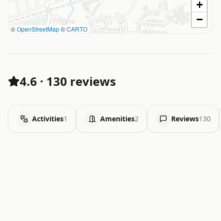
+
−
©
OpenStreetMap
©
CARTO
4.6
·
130 reviews
Activities
1
Amenities
2
Reviews
130