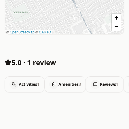
+
−
©
OpenStreetMap
©
CARTO
5.0
·
1 review
Activities
1
Amenities
3
Reviews
1