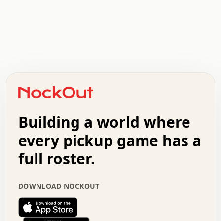
.   .   .   .   .   .   .   .   x   x   .   .   .   .   .
.   .   .   .   .   .   .   .   .   .   .   .   .   .   .
.   .   .   .   o   .   .   .   .   .   +   .   .   .   .
o   .   .   :   .   .   .   .   .   .   x   .   .   +   .
.   +   .   .   .   .   .   .   .   .   .   +   .   .   .
.   .   +   .   .   o   .   .   .   .   .   .   :   .   .
.   .   .   o   .   .   .   .   .   .   .   .   x   .   .
Building a world where
x   .   .   .   .   .   .   .   .   .   .   .   :   .   .
.   .   .   .   .   +   .   .   .   .   .   .   .   +   .
every pickup game has a
.   .   :   .   .   .   .   .   .   .   .   o   .   .   .
full roster.
.   .   .   x   .   .   .   .   .   .   :   .   .   o   .
.   .   .   .   .   :   .   .   .   .   o   .   .   .   .
.   +   .   .   :   .   .   .   .   .   .   .   .   .   x
DOWNLOAD NOCKOUT
.   .   .   .   .   .   .   .   :   .   .   .   .   .   +
.   .   .   .   .   .   .   .   +   .   .   x   .   .   .
.   .   .   .   .   .   :   +   .   .   .   .   .   o   .
.   .   .   .   .   .   .   .   .   .   .   .   .   .   .