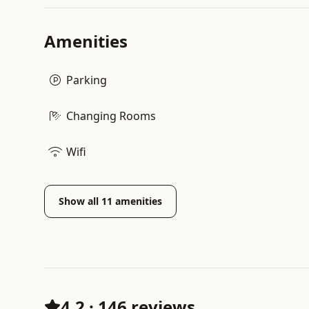
Amenities
Parking
Changing Rooms
Wifi
Show all
11
amenities
4.2
·
146 reviews