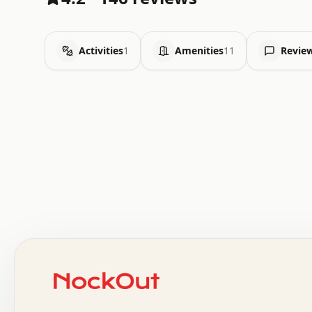
Activities
1
Amenities
11
Revie
 .   .   .   .   .   .   .   .   x   x   .   .   .   .   
 .   .   .   .   .   .   .   .   .   .   .   .   .   .   
 .   .   .   .   o   .   .   .   .   .   +   .   .   .   
 o   .   .   :   .   .   .   .   .   .   x   .   .   +   
 .   +   .   .   .   .   .   .   .   .   .   +   .   .   
 .   .   +   .   .   o   .   .   .   .   .   .   :   .   
 .   .   .   o   .   .   .   .   .   .   .   .   x   .   
 x   .   .   .   .   .   .   .   .   .   .   .   :   .   