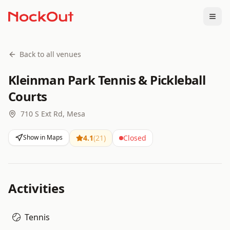
Togg
Back to all venues
Kleinman Park Tennis & Pickleball
Courts
710 S Ext Rd, Mesa
Show in Maps
4.1
(
21
)
Closed
Activities
Tennis