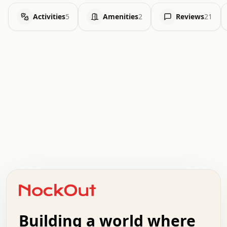
Activities
5
Amenities
2
Reviews
21
.   .   .   .   .   .   .   .   x   x   .   .   .   .   .
.   .   .   .   .   .   .   .   .   .   .   .   .   .   .
.   .   .   .   o   .   .   .   .   .   +   .   .   .   .
o   .   .   :   .   .   .   .   .   .   x   .   .   +   .
.   +   .   .   .   .   .   .   .   .   .   +   .   .   .
.   .   +   .   .   o   .   .   .   .   .   .   :   .   .
.   .   .   o   .   .   .   .   .   .   .   .   x   .   .
Building a world where
x   .   .   .   .   .   .   .   .   .   .   .   :   .   .