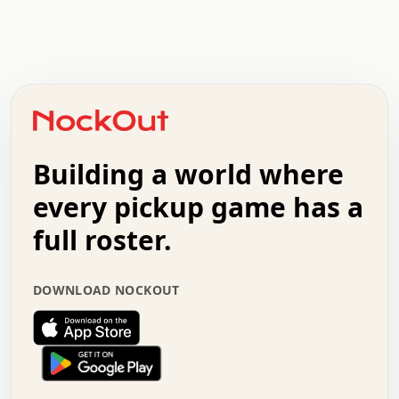
.   .   .   .   .   .   .   .   x   x   .   .   .   .   .
.   .   .   .   .   .   .   .   .   .   .   .   .   .   .
.   .   .   .   o   .   .   .   .   .   +   .   .   .   .
o   .   .   :   .   .   .   .   .   .   x   .   .   +   .
.   +   .   .   .   .   .   .   .   .   .   +   .   .   .
.   .   +   .   .   o   .   .   .   .   .   .   :   .   .
.   .   .   o   .   .   .   .   .   .   .   .   x   .   .
Building a world where
x   .   .   .   .   .   .   .   .   .   .   .   :   .   .
.   .   .   .   .   +   .   .   .   .   .   .   .   +   .
every pickup game has a
.   .   :   .   .   .   .   .   .   .   .   o   .   .   .
full roster.
.   .   .   x   .   .   .   .   .   .   :   .   .   o   .
.   .   .   .   .   :   .   .   .   .   o   .   .   .   .
.   +   .   .   :   .   .   .   .   .   .   .   .   .   x
.   .   .   .   .   .   .   .   :   .   .   .   .   .   +
DOWNLOAD NOCKOUT
.   .   .   .   .   .   .   .   +   .   .   x   .   .   .
.   .   .   .   .   .   :   +   .   .   .   .   .   o   .
.   .   .   .   .   .   .   .   .   .   .   .   .   .   .
.   .   .   :   o   .   .   .   .   .   .   .   +   .   .
.   .   o   .   .   .   .   x   .   .   .   .   .   .   .