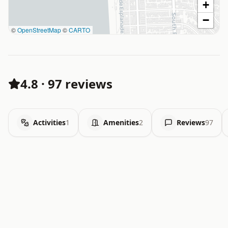
+
−
©
OpenStreetMap
©
CARTO
4.8
·
97 reviews
Activities
1
Amenities
2
Reviews
97