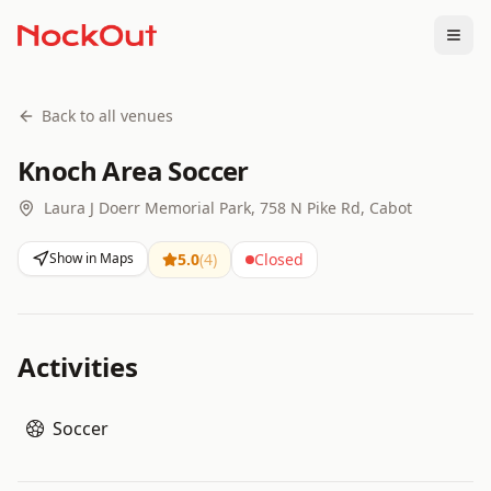
Togg
Back to all venues
Knoch Area Soccer
Laura J Doerr Memorial Park, 758 N Pike Rd, Cabot
Show in Maps
5.0
(
4
)
Closed
Activities
Soccer