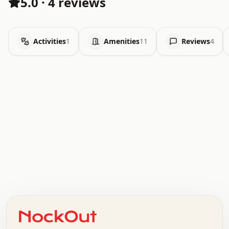
5.0
·
4 reviews
Activities
1
Amenities
11
Reviews
4
.   .   .   .   .   .   .   .   x   x   .   .   .   .   .
.   .   .   .   .   .   .   .   .   .   .   .   .   .   .
.   .   .   .   o   .   .   .   .   .   +   .   .   .   .
o   .   .   :   .   .   .   .   .   .   x   .   .   +   .
.   +   .   .   .   .   .   .   .   .   .   +   .   .   .
.   .   +   .   .   o   .   .   .   .   .   .   :   .   .