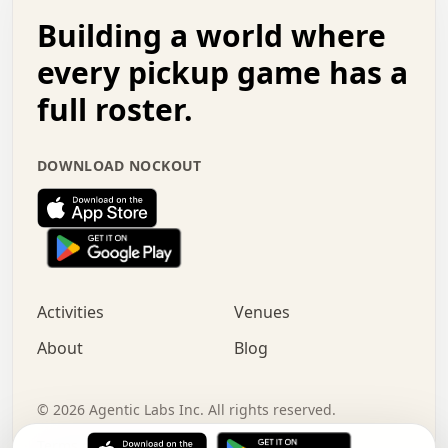
.   .   .   o   .   .   .   .   .   .   .   .   x   .   .
Building a world where
x   .   .   .   .   .   .   .   .   .   .   .   :   .   .
.   .   .   .   .   +   .   .   .   .   .   .   .   +   .
every pickup game has a
.   .   :   .   .   .   .   .   .   .   .   o   .   .   .
full roster.
.   .   .   x   .   .   .   .   .   .   :   .   .   o   .
.   .   .   .   .   :   .   .   .   .   o   .   .   .   .
.   +   .   .   :   .   .   .   .   .   .   .   .   .   x
DOWNLOAD NOCKOUT
.   .   .   .   .   .   .   .   :   .   .   .   .   .   +
.   .   .   .   .   .   .   .   +   .   .   x   .   .   .
.   .   .   .   .   .   :   +   .   .   .   .   .   o   .
.   .   .   .   .   .   .   .   .   .   .   .   .   .   .
.   .   .   :   o   .   .   .   .   .   .   .   +   .   .
.   .   o   .   .   .   .   x   .   .   .   .   .   .   .
:   .   .   .   .   .   .   .   .   .   +   .   .   .   .
Activities
Venues
.   +   .   o   .   .   .   .   o   .   .   .   .   o   .
.   .   .   .   .   x   +   .   .   .   .   .   .   .   .
About
Blog
.   .   +   .   .   .   .   .   .   .   .   :   .   x   .
+   .   .   .   .   .   .   .   .   .   .   .   .   .   .
.   .   .   x   .   o   .   +   .   :   .   .   .   .   .
©
2026
Agentic Labs Inc. All rights reserved.
.   .   .   .   .   .   .   .   .   .   .   .   .   .   
Terms of Service
Privacy Policy