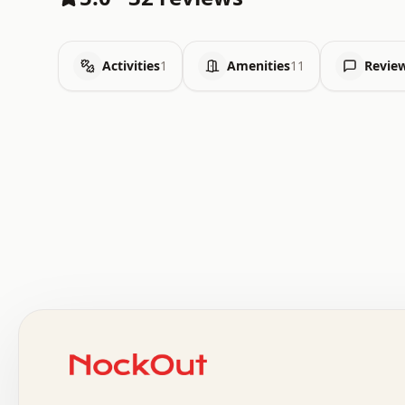
Activities
1
Amenities
11
Revie
 .   .   .   .   .   .   .   .   x   x   .   .   .   .   
 .   .   .   .   .   .   .   .   .   .   .   .   .   .   
 .   .   .   .   o   .   .   .   .   .   +   .   .   .   
 o   .   .   :   .   .   .   .   .   .   x   .   .   +   
 .   +   .   .   .   .   .   .   .   .   .   +   .   .   
 .   .   +   .   .   o   .   .   .   .   .   .   :   .   
 .   .   .   o   .   .   .   .   .   .   .   .   x   .   
 x   .   .   .   .   .   .   .   .   .   .   .   :   .   