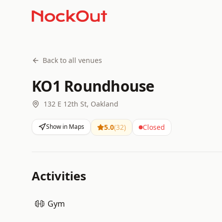
Back to all venues
KO1 Roundhouse
132 E 12th St, Oakland
Show in Maps
5.0
(
32
)
Closed
Activities
Gym