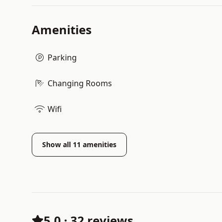
Amenities
Parking
Changing Rooms
Wifi
Show all
11
amenities
5.0
·
32 reviews