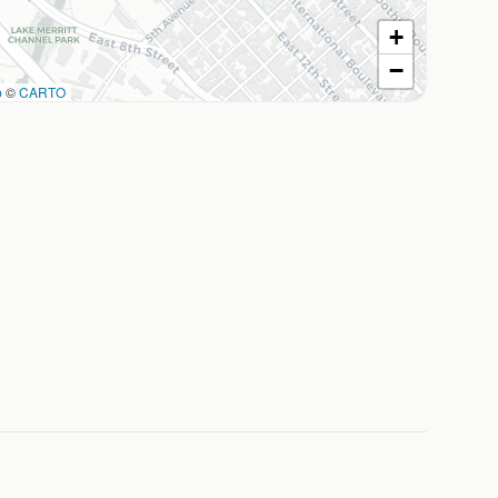
+
−
p
©
CARTO