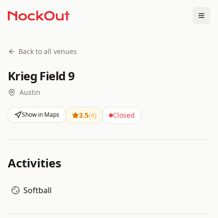
Togg
Back to all venues
Krieg Field 9
Austin
Show in Maps
3.5
(
4
)
Closed
Activities
Softball