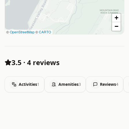
+
−
©
OpenStreetMap
©
CARTO
3.5
·
4 reviews
Activities
1
Amenities
3
Reviews
4