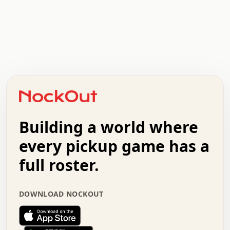
.   .   .   .   .   .   .   .   x   x   .   .   .   .   .
.   .   .   .   .   .   .   .   .   .   .   .   .   .   .
.   .   .   .   o   .   .   .   .   .   +   .   .   .   .
o   .   .   :   .   .   .   .   .   .   x   .   .   +   .
.   +   .   .   .   .   .   .   .   .   .   +   .   .   .
.   .   +   .   .   o   .   .   .   .   .   .   :   .   .
.   .   .   o   .   .   .   .   .   .   .   .   x   .   .
Building a world where
x   .   .   .   .   .   .   .   .   .   .   .   :   .   .
.   .   .   .   .   +   .   .   .   .   .   .   .   +   .
every pickup game has a
.   .   :   .   .   .   .   .   .   .   .   o   .   .   .
full roster.
.   .   .   x   .   .   .   .   .   .   :   .   .   o   .
.   .   .   .   .   :   .   .   .   .   o   .   .   .   .
.   +   .   .   :   .   .   .   .   .   .   .   .   .   x
DOWNLOAD NOCKOUT
.   .   .   .   .   .   .   .   :   .   .   .   .   .   +
.   .   .   .   .   .   .   .   +   .   .   x   .   .   .
.   .   .   .   .   .   :   +   .   .   .   .   .   o   .
.   .   .   .   .   .   .   .   .   .   .   .   .   .   .