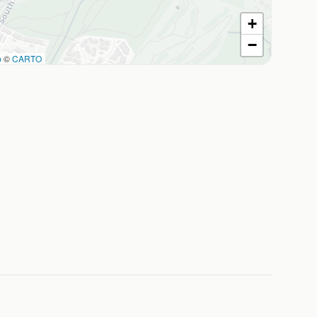
+
−
p
©
CARTO