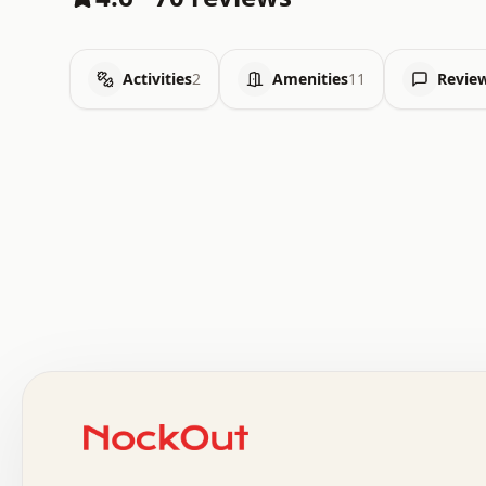
Activities
2
Amenities
11
Revie
 .   .   .   .   .   .   .   .   x   x   .   .   .   .   
 .   .   .   .   .   .   .   .   .   .   .   .   .   .   
 .   .   .   .   o   .   .   .   .   .   +   .   .   .   
 o   .   .   :   .   .   .   .   .   .   x   .   .   +   
 .   +   .   .   .   .   .   .   .   .   .   +   .   .   
 .   .   +   .   .   o   .   .   .   .   .   .   :   .   
 .   .   .   o   .   .   .   .   .   .   .   .   x   .   
 x   .   .   .   .   .   .   .   .   .   .   .   :   .   