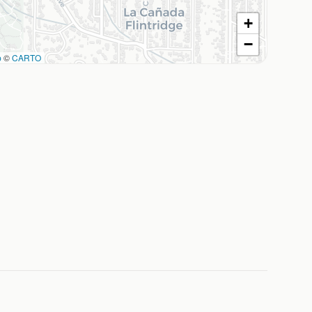
+
−
p
©
CARTO