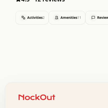
Activities
2
Amenities
11
Revie
 .   .   .   .   .   .   .   .   x   x   .   .   .   .   
 .   .   .   .   .   .   .   .   .   .   .   .   .   .   
 .   .   .   .   o   .   .   .   .   .   +   .   .   .   
 o   .   .   :   .   .   .   .   .   .   x   .   .   +   
 .   +   .   .   .   .   .   .   .   .   .   +   .   .   
 .   .   +   .   .   o   .   .   .   .   .   .   :   .   
 .   .   .   o   .   .   .   .   .   .   .   .   x   .   
 x   .   .   .   .   .   .   .   .   .   .   .   :   .   