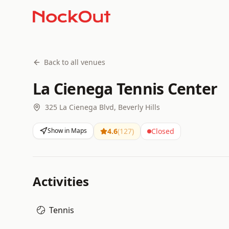
Back to all venues
La Cienega Tennis Center
325 La Cienega Blvd, Beverly Hills
Show in Maps
4.6
(
127
)
Closed
Activities
Tennis