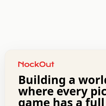
 .   .   .   .   .   .   .   .   x   x   .   .   .   .   
 .   .   .   .   .   .   .   .   .   .   .   .   .   .   
 .   .   .   .   o   .   .   .   .   .   +   .   .   .   
 o   .   .   :   .   .   .   .   .   .   x   .   .   +   
 .   +   .   .   .   .   .   .   .   .   .   +   .   .   
 .   .   +   .   .   o   .   .   .   .   .   .   :   .   
 .   .   .   o   .   .   .   .   .   .   .   .   x   .   
Building a worl
 x   .   .   .   .   .   .   .   .   .   .   .   :   .   
 .   .   .   .   .   +   .   .   .   .   .   .   .   +   
 .   .   :   .   .   .   .   .   .   .   .   o   .   .   
where every pi
 .   .   .   x   .   .   .   .   .   .   :   .   .   o   
 .   .   .   .   .   :   .   .   .   .   o   .   .   .   
game has a full
 .   +   .   .   :   .   .   .   .   .   .   .   .   .   
 .   .   .   .   .   .   .   .   :   .   .   .   .   .   