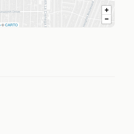
+
−
p
©
CARTO