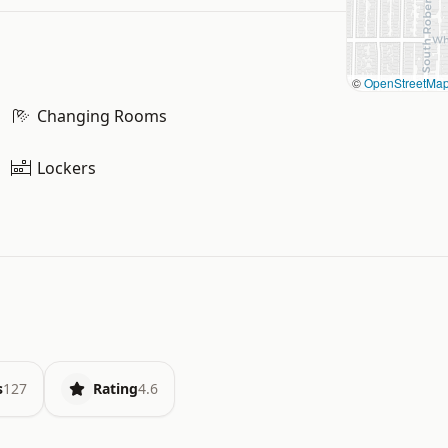
©
OpenStreetMa
Changing Rooms
Lockers
s
127
Rating
4.6