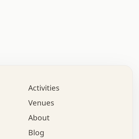
:   :   .   .   .   .   .   .   .   .   .   .   .   .   
.   .   .   :   .   .   +   .   .   o   .   .   x   .   
.   .   .   .   +   o   .   .   .   .   :   +   .   .   
.   .   .   .   o   .   .   .   .   .   .   .   .   .   
.   .   .   +   .   .   .   .   .   .   .   .   .   +   
.   .   .   .   .   .   .   .   .   x   .   .   .   .   
Activities
.   o   .   .   .   .   .   .   .   .   x   .   .   .   
.   .   .   o   .   .   .   x   .   .   .   .   .   .   
Venues
x   .   .   .   :   .   .   .   x   .   .   .   :   .   
o   .   .   .   +   .   .   .   .   .   .   .   .   x   
About
.   .   .   x   .   .   .   .   .   .   :   .   .   .   
.   .   .   .   .   .   +   .   .   .   .   x   .   .   
Blog
.   .   .   .   .   x   .   .   o   .   .   .   .   .   
.   .   .   .   .   .   .   .   .   .   .   .   .   .   