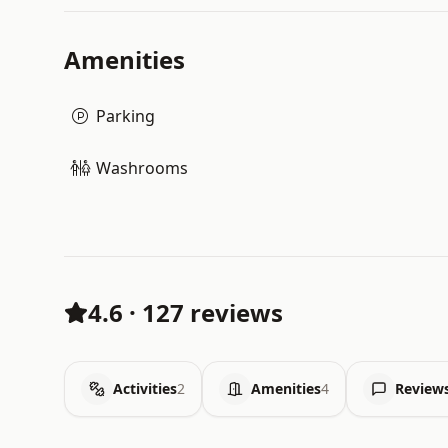
Amenities
Parking
Washrooms
4.6
·
127 reviews
Activities
2
Amenities
4
Review