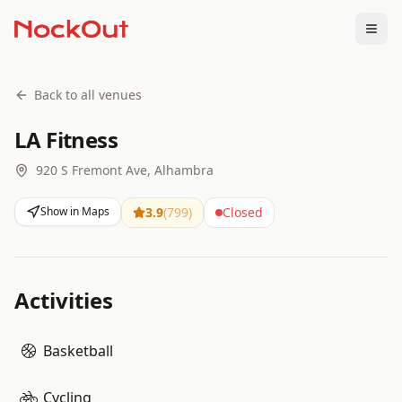
Togg
Back to all venues
LA Fitness
920 S Fremont Ave, Alhambra
Show in Maps
3.9
(
799
)
Closed
Activities
Basketball
Cycling