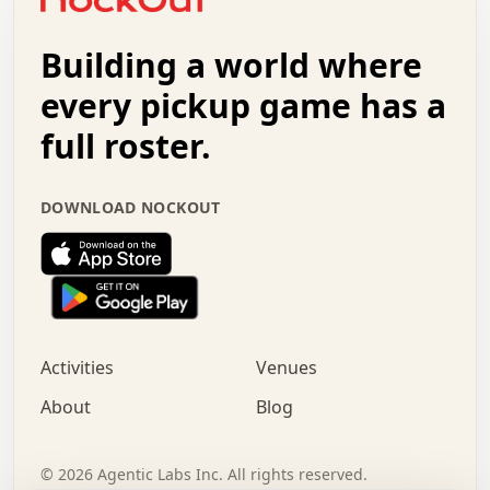
.   .   +   .   .   o   .   .   .   .   .   .   :   .   .
.   .   .   o   .   .   .   .   .   .   .   .   x   .   .
Building a world where
x   .   .   .   .   .   .   .   .   .   .   .   :   .   .
.   .   .   .   .   +   .   .   .   .   .   .   .   +   .
every pickup game has a
.   .   :   .   .   .   .   .   .   .   .   o   .   .   .
full roster.
.   .   .   x   .   .   .   .   .   .   :   .   .   o   .
.   .   .   .   .   :   .   .   .   .   o   .   .   .   .
.   +   .   .   :   .   .   .   .   .   .   .   .   .   x
DOWNLOAD NOCKOUT
.   .   .   .   .   .   .   .   :   .   .   .   .   .   +
.   .   .   .   .   .   .   .   +   .   .   x   .   .   .
.   .   .   .   .   .   :   +   .   .   .   .   .   o   .
.   .   .   .   .   .   .   .   .   .   .   .   .   .   .
.   .   .   :   o   .   .   .   .   .   .   .   +   .   .
.   .   o   .   .   .   .   x   .   .   .   .   .   .   .
:   .   .   .   .   .   .   .   .   .   +   .   .   .   .
Activities
Venues
.   +   .   o   .   .   .   .   o   .   .   .   .   o   .
.   .   .   .   .   x   +   .   .   .   .   .   .   .   .
About
Blog
.   .   +   .   .   .   .   .   .   .   .   :   .   x   .
+   .   .   .   .   .   .   .   .   .   .   .   .   .   .
.   .   .   x   .   o   .   +   .   :   .   .   .   .   .
©
2026
Agentic Labs Inc. All rights reserved.
.   .   .   .   .   .   .   .   .   .   .   .   .   .   