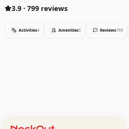
3.9
·
799 reviews
Activities
4
Amenities
5
Reviews
799
.   .   .   .   .   .   .   .   x   x   .   .   .   .   .
.   .   .   .   .   .   .   .   .   .   .   .   .   .   .
.   .   .   .   o   .   .   .   .   .   +   .   .   .   .
o   .   .   :   .   .   .   .   .   .   x   .   .   +   .
.   +   .   .   .   .   .   .   .   .   .   +   .   .   .