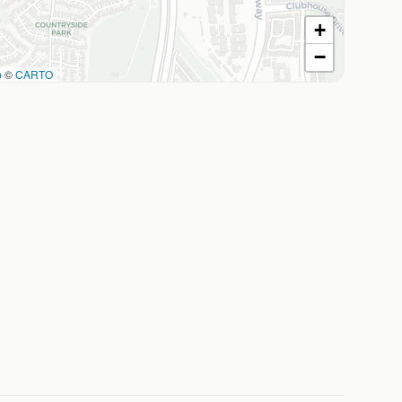
+
−
p
©
CARTO