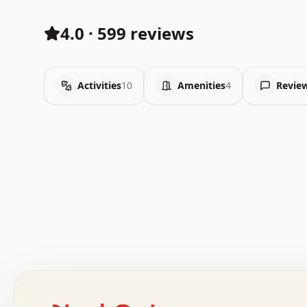
4.0
·
599 reviews
Activities
10
Amenities
4
Revie
 .   .   .   .   .   .   .   .   x   x   .   .   .   .   
 .   .   .   .   .   .   .   .   .   .   .   .   .   .   
 .   .   .   .   o   .   .   .   .   .   +   .   .   .   
 o   .   .   :   .   .   .   .   .   .   x   .   .   +   
 .   +   .   .   .   .   .   .   .   .   .   +   .   .   