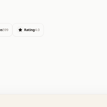
ws
599
Rating
4.0
.   o   .   .   .   .   .   +   +   .   .   .   .   .   
.   .   +   .   .   o   .   .   x   .   .   .   .   .   
.   .   :   .   .   .   .   .   .   .   .   .   .   x   
.   .   .   .   .   x   .   .   .   .   .   .   :   .   
.   .   .   .   .   .   .   +   .   .   .   .   .   .   