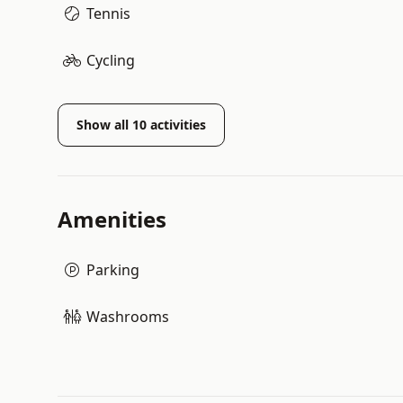
Tennis
Cycling
Show all
10
activities
Amenities
Parking
Washrooms