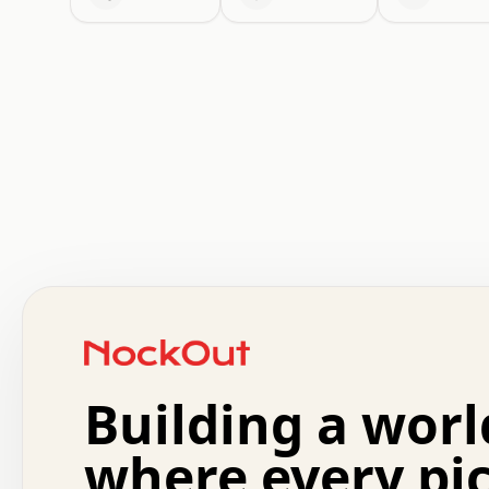
 .   .   .   .   .   .   .   .   x   x   .   .   .   .   
 .   .   .   .   .   .   .   .   .   .   .   .   .   .   
 .   .   .   .   o   .   .   .   .   .   +   .   .   .   
 o   .   .   :   .   .   .   .   .   .   x   .   .   +   
 .   +   .   .   .   .   .   .   .   .   .   +   .   .   
 .   .   +   .   .   o   .   .   .   .   .   .   :   .   
 .   .   .   o   .   .   .   .   .   .   .   .   x   .   
Building a worl
 x   .   .   .   .   .   .   .   .   .   .   .   :   .   
 .   .   .   .   .   +   .   .   .   .   .   .   .   +   
 .   .   :   .   .   .   .   .   .   .   .   o   .   .   
where every pi
 .   .   .   x   .   .   .   .   .   .   :   .   .   o   