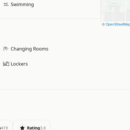
Swimming
©
OpenStreetMa
Changing Rooms
Lockers
s
419
Rating
3.6