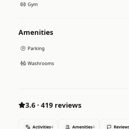
Gym
Amenities
Parking
Washrooms
3.6
·
419 reviews
Activities
4
Amenities
4
Review