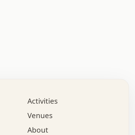
:   :   .   .   .   .   .   .   .   .   .   .   .   .   
.   .   .   :   .   .   +   .   .   o   .   .   x   .   
.   .   .   .   +   o   .   .   .   .   :   +   .   .   
.   .   .   .   o   .   .   .   .   .   .   .   .   .   
.   .   .   +   .   .   .   .   .   .   .   .   .   +   
.   .   .   .   .   .   .   .   .   x   .   .   .   .   
Activities
.   o   .   .   .   .   .   .   .   .   x   .   .   .   
.   .   .   o   .   .   .   x   .   .   .   .   .   .   
Venues
x   .   .   .   :   .   .   .   x   .   .   .   :   .   
o   .   .   .   +   .   .   .   .   .   .   .   .   x   
About
.   .   .   x   .   .   .   .   .   .   :   .   .   .   