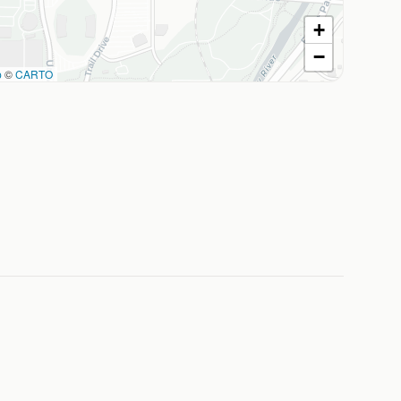
+
−
p
©
CARTO