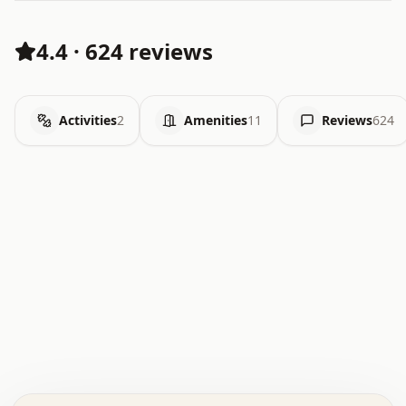
4.4
·
624 reviews
Activities
2
Amenities
11
Reviews
624
.   .   .   .   .   .   .   .   x   x   .   .   .   .   .
.   .   .   .   .   .   .   .   .   .   .   .   .   .   .
.   .   .   .   o   .   .   .   .   .   +   .   .   .   .