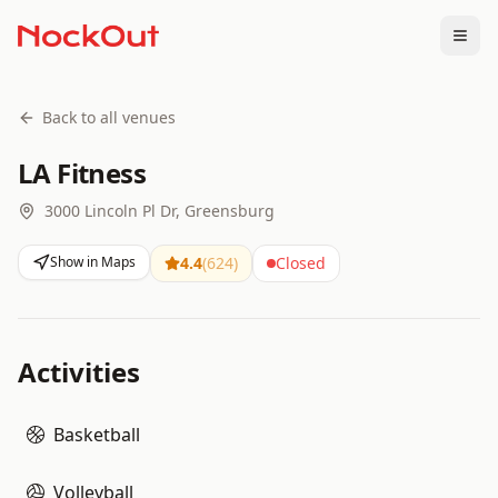
Togg
Back to all venues
LA Fitness
3000 Lincoln Pl Dr, Greensburg
Show in Maps
4.4
(
624
)
Closed
Activities
Basketball
Volleyball