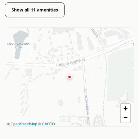
Show all
11
amenities
+
−
©
OpenStreetMap
©
CARTO