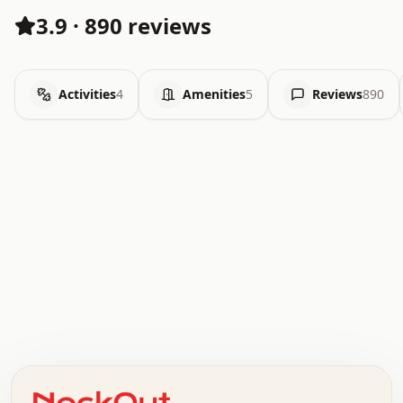
3.9
·
890 reviews
Activities
4
Amenities
5
Reviews
890
.   .   .   .   .   .   .   .   x   x   .   .   .   .   .
.   .   .   .   .   .   .   .   .   .   .   .   .   .   .
.   .   .   .   o   .   .   .   .   .   +   .   .   .   .
o   .   .   :   .   .   .   .   .   .   x   .   .   +   .
.   +   .   .   .   .   .   .   .   .   .   +   .   .   .