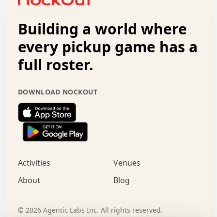
.   .   +   .   .   o   .   .   .   .   .   .   :   .   .
.   .   .   o   .   .   .   .   .   .   .   .   x   .   .
Building a world where
x   .   .   .   .   .   .   .   .   .   .   .   :   .   .
.   .   .   .   .   +   .   .   .   .   .   .   .   +   .
every pickup game has a
.   .   :   .   .   .   .   .   .   .   .   o   .   .   .
full roster.
.   .   .   x   .   .   .   .   .   .   :   .   .   o   .
.   .   .   .   .   :   .   .   .   .   o   .   .   .   .
.   +   .   .   :   .   .   .   .   .   .   .   .   .   x
DOWNLOAD NOCKOUT
.   .   .   .   .   .   .   .   :   .   .   .   .   .   +
.   .   .   .   .   .   .   .   +   .   .   x   .   .   .
.   .   .   .   .   .   :   +   .   .   .   .   .   o   .
.   .   .   .   .   .   .   .   .   .   .   .   .   .   .
.   .   .   :   o   .   .   .   .   .   .   .   +   .   .
.   .   o   .   .   .   .   x   .   .   .   .   .   .   .
:   .   .   .   .   .   .   .   .   .   +   .   .   .   .
Activities
Venues
.   +   .   o   .   .   .   .   o   .   .   .   .   o   .
.   .   .   .   .   x   +   .   .   .   .   .   .   .   .
About
Blog
.   .   +   .   .   .   .   .   .   .   .   :   .   x   .
+   .   .   .   .   .   .   .   .   .   .   .   .   .   .
.   .   .   x   .   o   .   +   .   :   .   .   .   .   .
©
2026
Agentic Labs Inc. All rights reserved.
.   .   .   .   .   .   .   .   .   .   .   .   .   .   