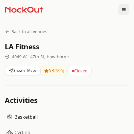
Togg
Back to all venues
LA Fitness
4949 W 147th St, Hawthorne
Show in Maps
3.9
(
890
)
Closed
Activities
Basketball
Cycling