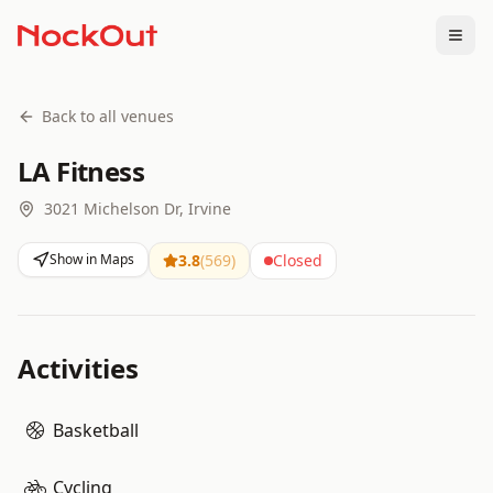
Togg
Back to all venues
LA Fitness
3021 Michelson Dr, Irvine
Show in Maps
3.8
(
569
)
Closed
Activities
Basketball
Cycling