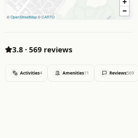
+
−
©
OpenStreetMap
©
CARTO
3.8
·
569 reviews
Activities
4
Amenities
11
Reviews
569