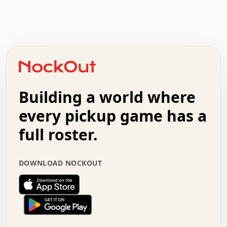
.   .   .   .   .   .   .   .   x   x   .   .   .   .   .
.   .   .   .   .   .   .   .   .   .   .   .   .   .   .
.   .   .   .   o   .   .   .   .   .   +   .   .   .   .
o   .   .   :   .   .   .   .   .   .   x   .   .   +   .
.   +   .   .   .   .   .   .   .   .   .   +   .   .   .
.   .   +   .   .   o   .   .   .   .   .   .   :   .   .
.   .   .   o   .   .   .   .   .   .   .   .   x   .   .
Building a world where
x   .   .   .   .   .   .   .   .   .   .   .   :   .   .
.   .   .   .   .   +   .   .   .   .   .   .   .   +   .
every pickup game has a
.   .   :   .   .   .   .   .   .   .   .   o   .   .   .
full roster.
.   .   .   x   .   .   .   .   .   .   :   .   .   o   .
.   .   .   .   .   :   .   .   .   .   o   .   .   .   .
.   +   .   .   :   .   .   .   .   .   .   .   .   .   x
DOWNLOAD NOCKOUT
.   .   .   .   .   .   .   .   :   .   .   .   .   .   +
.   .   .   .   .   .   .   .   +   .   .   x   .   .   .
.   .   .   .   .   .   :   +   .   .   .   .   .   o   .
.   .   .   .   .   .   .   .   .   .   .   .   .   .   .
.   .   .   :   o   .   .   .   .   .   .   .   +   .   .
.   .   o   .   .   .   .   x   .   .   .   .   .   .   .
:   .   .   .   .   .   .   .   .   .   +   .   .   .   .