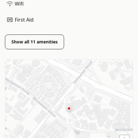
Wifi
First Aid
Show all
11
amenities