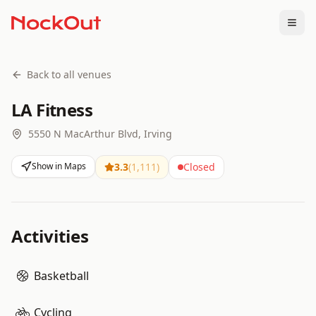
Togg
Back to all venues
LA Fitness
5550 N MacArthur Blvd, Irving
Show in Maps
3.3
(
1,111
)
Closed
Activities
Basketball
Cycling