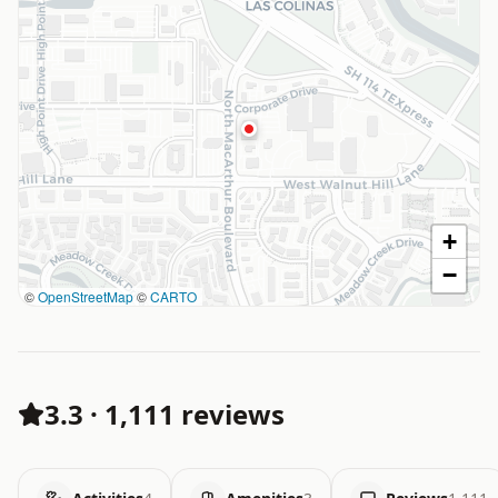
+
−
©
OpenStreetMap
©
CARTO
3.3
·
1,111 reviews