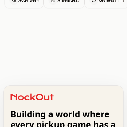
Activities
4
Amenities
3
Reviews
1,111
 .   .   .   .   .   .   .   x   x   .   .   .   .   .  
 .   .   .   .   .   .   .   .   .   .   .   .   .   .  
 .   .   .   o   .   .   .   .   .   +   .   .   .   .  
 .   .   :   .   .   .   .   .   .   x   .   .   +   .  
 +   .   .   .   .   .   .   .   .   .   +   .   .   .  
 .   +   .   .   o   .   .   .   .   .   .   :   .   .  
 .   .   o   .   .   .   .   .   .   .   .   x   .   .  
Building a world where
 .   .   .   .   .   .   .   .   .   .   .   :   .   .  
 .   .   .   .   +   .   .   .   .   .   .   .   +   .  
every pickup game has a
 .   :   .   .   .   .   .   .   .   .   o   .   .   .  