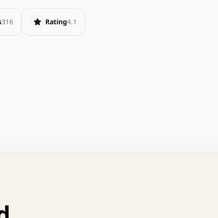
s
316
Rating
4.1
.   o   .   .   .   .   .   +   +   .   .   .   .   .   
.   .   +   .   .   o   .   .   x   .   .   .   .   .   
.   .   :   .   .   .   .   .   .   .   .   .   .   x   
.   .   .   .   .   x   .   .   .   .   .   .   :   .   
.   .   .   .   .   .   .   +   .   .   .   .   .   .   
.   .   x   .   .   .   .   .   .   +   .   .   o   .   
.   .   o   .   .   .   .   .   .   .   .   x   .   .   
d
.   .   +   .   .   .   .   .   .   :   .   .   .   +   
.   .   .   .   .   .   .   +   .   .   :   .   .   .   