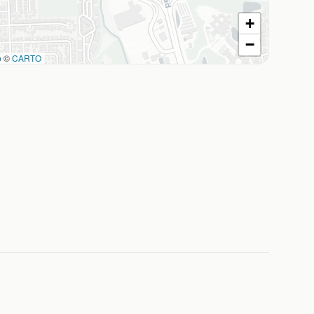
+
−
p
©
CARTO