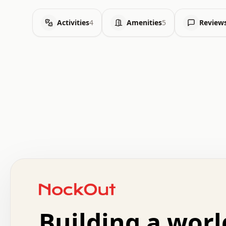
Activities
4
Amenities
5
Review
 .   .   .   .   .   .   .   .   x   x   .   .   .   .   
 .   .   .   .   .   .   .   .   .   .   .   .   .   .   
 .   .   .   .   o   .   .   .   .   .   +   .   .   .   
 o   .   .   :   .   .   .   .   .   .   x   .   .   +   
 .   +   .   .   .   .   .   .   .   .   .   +   .   .   
 .   .   +   .   .   o   .   .   .   .   .   .   :   .   
 .   .   .   o   .   .   .   .   .   .   .   .   x   .   
Building a worl
 x   .   .   .   .   .   .   .   .   .   .   .   :   .   
 .   .   .   .   .   +   .   .   .   .   .   .   .   +   