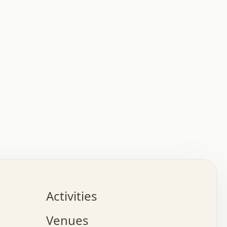
:   :   .   .   .   .   .   .   .   .   .   .   .   .   
.   .   .   :   .   .   +   .   .   o   .   .   x   .   
.   .   .   .   +   o   .   .   .   .   :   +   .   .   
.   .   .   .   o   .   .   .   .   .   .   .   .   .   
.   .   .   +   .   .   .   .   .   .   .   .   .   +   
.   .   .   .   .   .   .   .   .   x   .   .   .   .   
Activities
.   o   .   .   .   .   .   .   .   .   x   .   .   .   
.   .   .   o   .   .   .   x   .   .   .   .   .   .   
Venues
x   .   .   .   :   .   .   .   x   .   .   .   :   .   