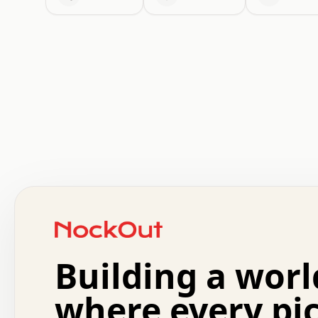
 .   .   .   .   .   .   .   .   x   x   .   .   .   .   
 .   .   .   .   .   .   .   .   .   .   .   .   .   .   
 .   .   .   .   o   .   .   .   .   .   +   .   .   .   
 o   .   .   :   .   .   .   .   .   .   x   .   .   +   
 .   +   .   .   .   .   .   .   .   .   .   +   .   .   
 .   .   +   .   .   o   .   .   .   .   .   .   :   .   
 .   .   .   o   .   .   .   .   .   .   .   .   x   .   
Building a worl
 x   .   .   .   .   .   .   .   .   .   .   .   :   .   
 .   .   .   .   .   +   .   .   .   .   .   .   .   +   
 .   .   :   .   .   .   .   .   .   .   .   o   .   .   
where every pi
 .   .   .   x   .   .   .   .   .   .   :   .   .   o   