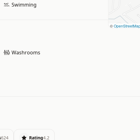
Swimming
©
OpenStreetMa
Washrooms
s
624
Rating
4.2