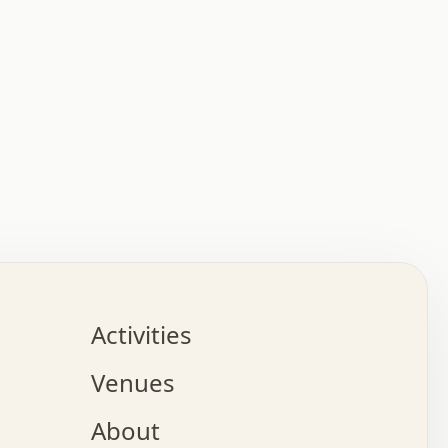
:   :   .   .   .   .   .   .   .   .   .   .   .   .   
.   .   .   :   .   .   +   .   .   o   .   .   x   .   
.   .   .   .   +   o   .   .   .   .   :   +   .   .   
.   .   .   .   o   .   .   .   .   .   .   .   .   .   
.   .   .   +   .   .   .   .   .   .   .   .   .   +   
.   .   .   .   .   .   .   .   .   x   .   .   .   .   
Activities
.   o   .   .   .   .   .   .   .   .   x   .   .   .   
.   .   .   o   .   .   .   x   .   .   .   .   .   .   
Venues
x   .   .   .   :   .   .   .   x   .   .   .   :   .   
o   .   .   .   +   .   .   .   .   .   .   .   .   x   
About
.   .   .   x   .   .   .   .   .   .   :   .   .   .   