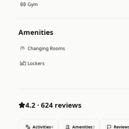
Gym
Amenities
Changing Rooms
Lockers
4.2
·
624 reviews
Activities
4
Amenities
3
Review