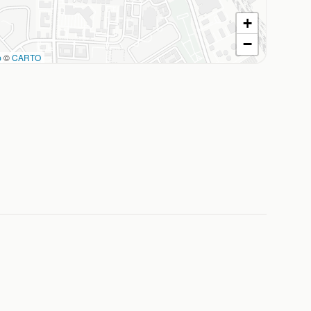
+
−
p
©
CARTO