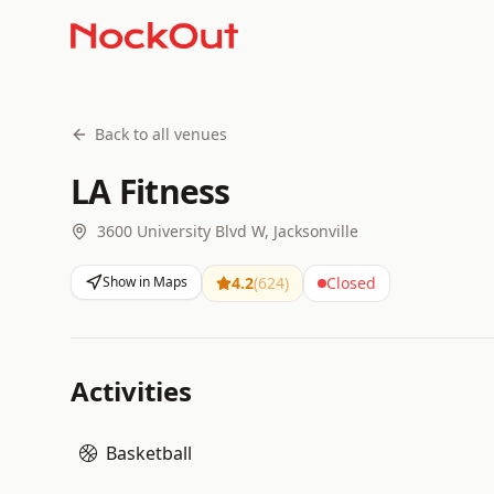
Back to all venues
LA Fitness
3600 University Blvd W, Jacksonville
Show in Maps
4.2
(
624
)
Closed
Activities
Basketball