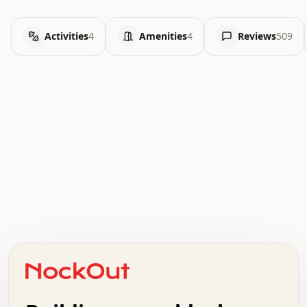
Activities
4
Amenities
4
Reviews
509
.   .   .   .   .   .   .   .   x   x   .   .   .   .   .
.   .   .   .   .   .   .   .   .   .   .   .   .   .   .
.   .   .   .   o   .   .   .   .   .   +   .   .   .   .
o   .   .   :   .   .   .   .   .   .   x   .   .   +   .
.   +   .   .   .   .   .   .   .   .   .   +   .   .   .
.   .   +   .   .   o   .   .   .   .   .   .   :   .   .
.   .   .   o   .   .   .   .   .   .   .   .   x   .   .