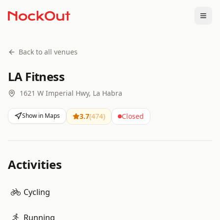
Togg
Back to all venues
LA Fitness
1621 W Imperial Hwy, La Habra
Show in Maps
3.7
(
474
)
Closed
Activities
Cycling
Running