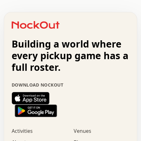
.   .   .   .   .   .   .   .   .   .   .   .   .   .   .
.   .   .   .   o   .   .   .   .   .   +   .   .   .   .
o   .   .   :   .   .   .   .   .   .   x   .   .   +   .
.   +   .   .   .   .   .   .   .   .   .   +   .   .   .
.   .   +   .   .   o   .   .   .   .   .   .   :   .   .
.   .   .   o   .   .   .   .   .   .   .   .   x   .   .
Building a world where
x   .   .   .   .   .   .   .   .   .   .   .   :   .   .
.   .   .   .   .   +   .   .   .   .   .   .   .   +   .
every pickup game has a
.   .   :   .   .   .   .   .   .   .   .   o   .   .   .
full roster.
.   .   .   x   .   .   .   .   .   .   :   .   .   o   .
.   .   .   .   .   :   .   .   .   .   o   .   .   .   .
.   +   .   .   :   .   .   .   .   .   .   .   .   .   x
DOWNLOAD NOCKOUT
.   .   .   .   .   .   .   .   :   .   .   .   .   .   +
.   .   .   .   .   .   .   .   +   .   .   x   .   .   .
.   .   .   .   .   .   :   +   .   .   .   .   .   o   .
.   .   .   .   .   .   .   .   .   .   .   .   .   .   .
.   .   .   :   o   .   .   .   .   .   .   .   +   .   .
.   .   o   .   .   .   .   x   .   .   .   .   .   .   .
:   .   .   .   .   .   .   .   .   .   +   .   .   .   .
Activities
Venues
.   +   .   o   .   .   .   .   o   .   .   .   .   o   .
.   .   .   .   .   x   +   .   .   .   .   .   .   .   .