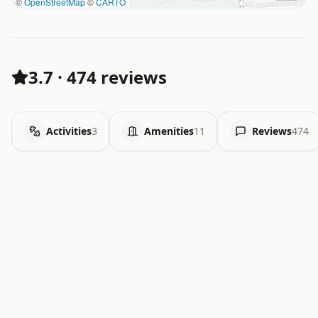
©
OpenStreetMap
©
CARTO
3.7
·
474 reviews
Activities
3
Amenities
11
Reviews
474
.   .   .   .   .   .   .   .   x   x   .   .   .   .   .