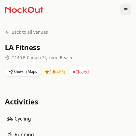
Togg
Back to all venues
LA Fitness
2140 E Carson St, Long Beach
Show in Maps
3.8
(
485
)
Closed
Activities
Cycling
Running