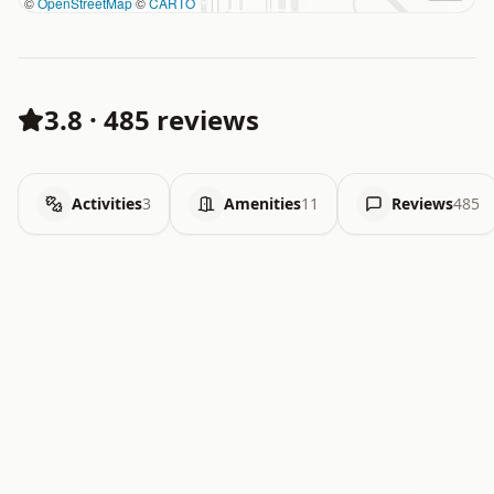
©
OpenStreetMap
©
CARTO
3.8
·
485 reviews
Activities
3
Amenities
11
Reviews
485
.   .   .   .   .   .   .   .   x   x   .   .   .   .   .