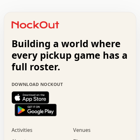
.   .   .   .   .   .   .   .   .   .   .   .   .   .   .
.   .   .   .   o   .   .   .   .   .   +   .   .   .   .
o   .   .   :   .   .   .   .   .   .   x   .   .   +   .
.   +   .   .   .   .   .   .   .   .   .   +   .   .   .
.   .   +   .   .   o   .   .   .   .   .   .   :   .   .
.   .   .   o   .   .   .   .   .   .   .   .   x   .   .
Building a world where
x   .   .   .   .   .   .   .   .   .   .   .   :   .   .
.   .   .   .   .   +   .   .   .   .   .   .   .   +   .
every pickup game has a
.   .   :   .   .   .   .   .   .   .   .   o   .   .   .
full roster.
.   .   .   x   .   .   .   .   .   .   :   .   .   o   .
.   .   .   .   .   :   .   .   .   .   o   .   .   .   .
.   +   .   .   :   .   .   .   .   .   .   .   .   .   x
DOWNLOAD NOCKOUT
.   .   .   .   .   .   .   .   :   .   .   .   .   .   +
.   .   .   .   .   .   .   .   +   .   .   x   .   .   .
.   .   .   .   .   .   :   +   .   .   .   .   .   o   .
.   .   .   .   .   .   .   .   .   .   .   .   .   .   .
.   .   .   :   o   .   .   .   .   .   .   .   +   .   .
.   .   o   .   .   .   .   x   .   .   .   .   .   .   .
:   .   .   .   .   .   .   .   .   .   +   .   .   .   .
Activities
Venues
.   +   .   o   .   .   .   .   o   .   .   .   .   o   .
.   .   .   .   .   x   +   .   .   .   .   .   .   .   .