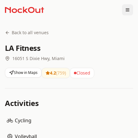
Togg
Back to all venues
LA Fitness
16051 S Dixie Hwy, Miami
Show in Maps
4.2
(
759
)
Closed
Activities
Cycling
Volleyball