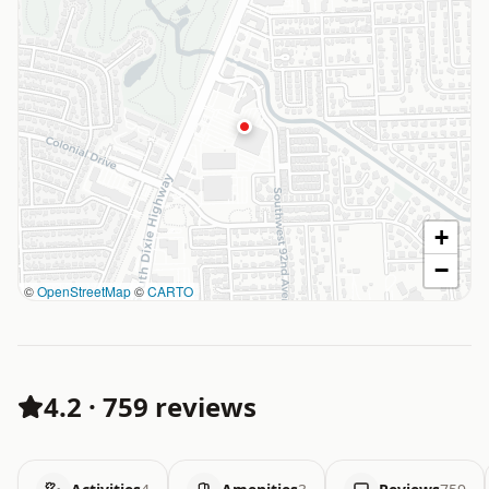
+
−
©
OpenStreetMap
©
CARTO
4.2
·
759 reviews