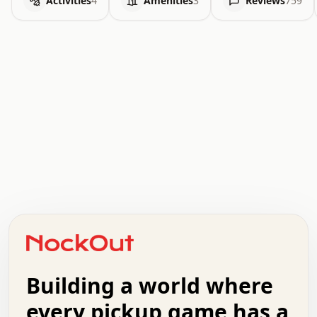
Activities
4
Amenities
3
Reviews
759
.   .   .   .   .   .   .   .   x   x   .   .   .   .   .
.   .   .   .   .   .   .   .   .   .   .   .   .   .   .
.   .   .   .   o   .   .   .   .   .   +   .   .   .   .
o   .   .   :   .   .   .   .   .   .   x   .   .   +   .
.   +   .   .   .   .   .   .   .   .   .   +   .   .   .
.   .   +   .   .   o   .   .   .   .   .   .   :   .   .
.   .   .   o   .   .   .   .   .   .   .   .   x   .   .
Building a world where
x   .   .   .   .   .   .   .   .   .   .   .   :   .   .
.   .   .   .   .   +   .   .   .   .   .   .   .   +   .
every pickup game has a